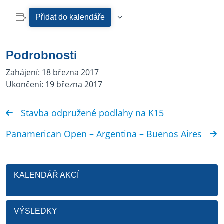
Přidat do kalendáře
Podrobnosti
Zahájení:
18 března 2017
Ukončení:
19 března 2017
Stavba odpružené podlahy na K15
Panamerican Open – Argentina – Buenos Aires
KALENDÁŘ AKCÍ
VÝSLEDKY