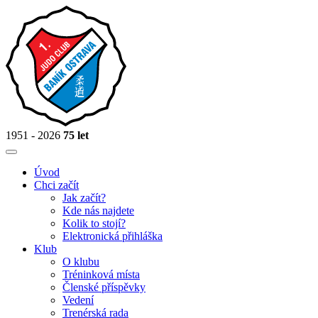
1951 - 2026
75 let
Úvod
Chci začít
Jak začít?
Kde nás najdete
Kolik to stojí?
Elektronická přihláška
Klub
O klubu
Tréninková místa
Členské příspěvky
Vedení
Trenérská rada