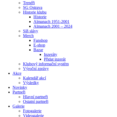
Trenéři
SG Ostrava
Historie klubu
Historie
Almanach 1951-2001
Almanach 2001 – 2024
Síň slávy
Merch
Fanshop
E-shop
Bazar
Inzeráty
Přidat inzerát
Klubový informační systém
Výroční zprávy
Akce
Kalendář akcí
Výsledky
Novinky
Partneři
Hlavní partneři
Ostatní partneři
Galerie
Fotogalerie
Videogalerie