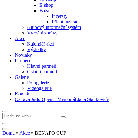
E-shop
Bazar
Inzeráty
Přidat inzerát
Klubový informační systém
Výroční zprávy
Akce
Kalendář akcí
Výsledky
Novinky
Partneři
Hlavní partneři
Ostatní partneři
Galerie
Fotogalerie
Videogalerie
Kontakt
Ostrava Judo Open – Memoriál Jana Stankoviče
Domů
»
Akce
»
BENAPO CUP