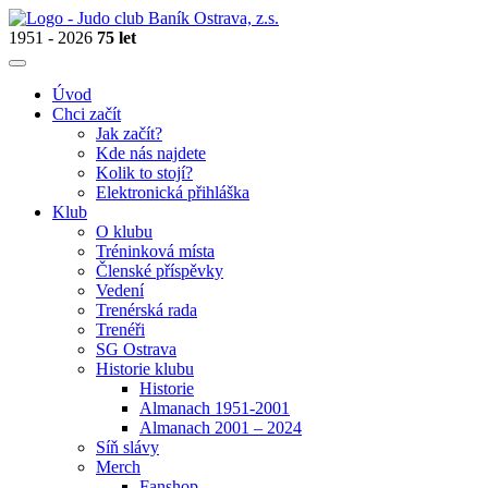
1951 - 2026
75 let
Úvod
Chci začít
Jak začít?
Kde nás najdete
Kolik to stojí?
Elektronická přihláška
Klub
O klubu
Tréninková místa
Členské příspěvky
Vedení
Trenérská rada
Trenéři
SG Ostrava
Historie klubu
Historie
Almanach 1951-2001
Almanach 2001 – 2024
Síň slávy
Merch
Fanshop