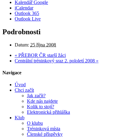
Kalendář Google
iCalendar
Outlook 365
Outlook Live
Podrobnosti
Datum:
25 října 2008
«
PŘEBOR ČR starší žáci
Centrální tréninkový sraz 2. pololetí 2008
»
Navigace
Úvod
Chci začít
Jak začít?
Kde nás najdete
Kolik to stojí?
Elektronická přihláška
Klub
O klubu
Tréninková místa
Členské příspěvky