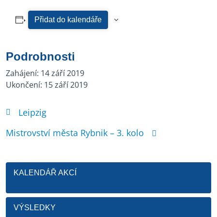
Přidat do kalendáře
Podrobnosti
Zahájení:
14 září 2019
Ukončení:
15 září 2019
Leipzig
Mistrovství města Rybnik – 3. kolo
KALENDÁŘ AKCÍ
VÝSLEDKY