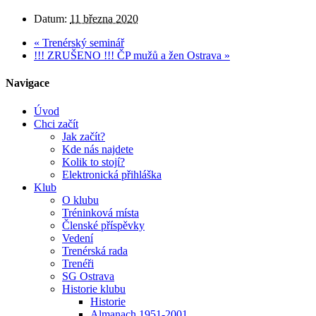
Datum:
11 března 2020
«
Trenérský seminář
!!! ZRUŠENO !!! ČP mužů a žen Ostrava
»
Navigace
Úvod
Chci začít
Jak začít?
Kde nás najdete
Kolik to stojí?
Elektronická přihláška
Klub
O klubu
Tréninková místa
Členské příspěvky
Vedení
Trenérská rada
Trenéři
SG Ostrava
Historie klubu
Historie
Almanach 1951-2001