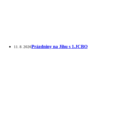
Prázdniny na Jihu s 1.JCBO
11. 8. 2026