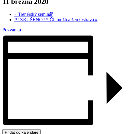
11 března 2020
«
Trenérský seminář
!!! ZRUŠENO !!! ČP mužů a žen Ostrava
»
Pozvánka
Přidat do kalendáře