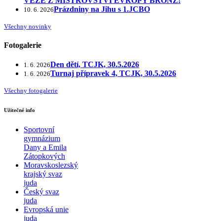
VEZE Z MISTROVSTVÍ EVROPY BRONZ!
Prázdniny na Jihu s 1.JCBO
10. 6. 2026
Všechny novinky
Fotogalerie
Den dětí, TCJK, 30.5.2026
1. 6. 2026
Turnaj přípravek 4, TCJK, 30.5.2026
1. 6. 2026
Všechny fotogalerie
Užitečné info
Sportovní
gymnázium
Dany a Emila
Zátopkových
Moravskoslezský
krajský svaz
juda
Český svaz
juda
Evropská unie
juda