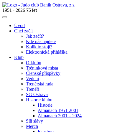
1951 - 2026
75 let
Úvod
Chci začít
Jak začít?
Kde nás najdete
Kolik to stojí?
Elektronická přihláška
Klub
O klubu
Tréninková místa
Členské příspěvky
Vedení
Trenérská rada
Trenéři
SG Ostrava
Historie klubu
Historie
Almanach 1951-2001
Almanach 2001 – 2024
Síň slávy
Merch
Fanshop