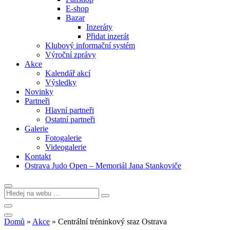
E-shop
Bazar
Inzeráty
Přidat inzerát
Klubový informační systém
Výroční zprávy
Akce
Kalendář akcí
Výsledky
Novinky
Partneři
Hlavní partneři
Ostatní partneři
Galerie
Fotogalerie
Videogalerie
Kontakt
Ostrava Judo Open – Memoriál Jana Stankoviče
Domů
»
Akce
»
Centrální tréninkový sraz Ostrava