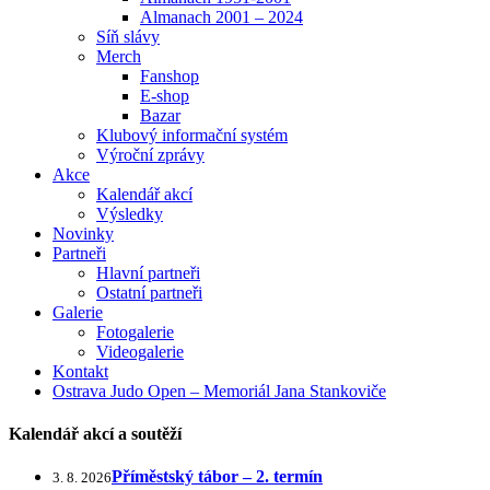
Almanach 2001 – 2024
Síň slávy
Merch
Fanshop
E-shop
Bazar
Klubový informační systém
Výroční zprávy
Akce
Kalendář akcí
Výsledky
Novinky
Partneři
Hlavní partneři
Ostatní partneři
Galerie
Fotogalerie
Videogalerie
Kontakt
Ostrava Judo Open – Memoriál Jana Stankoviče
Kalendář akcí a soutěží
Příměstský tábor – 2. termín
3. 8. 2026