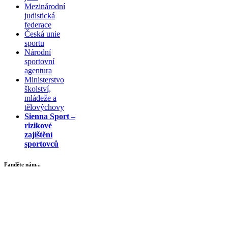
Mezinárodní
judistická
federace
Česká unie
sportu
Národní
sportovní
agentura
Ministerstvo
školství,
mládeže a
tělovýchovy
Sienna Sport –
rizikové
zajištění
sportovců
Fanděte nám...