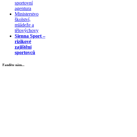
sportovní
agentura
Ministerstvo
školství,
mládeže a
tělovýchovy
Sienna Sport –
rizikové
zajištění
sportovců
Fanděte nám...