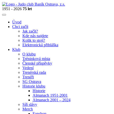
1951 - 2026
75 let
Úvod
Chci začít
Jak začít?
Kde nás najdete
Kolik to stojí?
Elektronická přihláška
Klub
O klubu
Tréninková místa
Členské příspěvky
Vedení
Trenérská rada
Trenéři
SG Ostrava
Historie klubu
Historie
Almanach 1951-2001
Almanach 2001 – 2024
Síň slávy
Merch
Fanshop