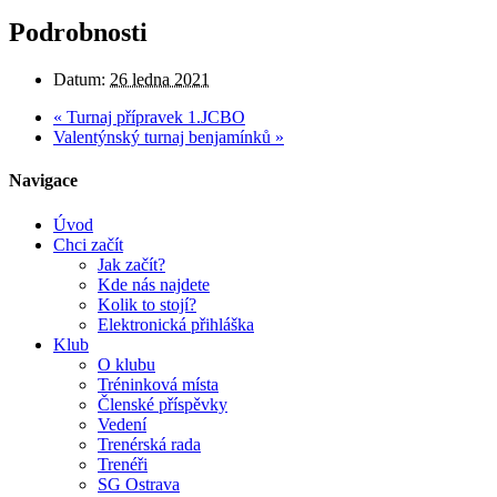
Podrobnosti
Datum:
26 ledna 2021
«
Turnaj přípravek 1.JCBO
Valentýnský turnaj benjamínků
»
Navigace
Úvod
Chci začít
Jak začít?
Kde nás najdete
Kolik to stojí?
Elektronická přihláška
Klub
O klubu
Tréninková místa
Členské příspěvky
Vedení
Trenérská rada
Trenéři
SG Ostrava