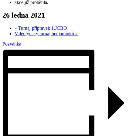
akce již proběhla.
26 ledna 2021
«
Turnaj přípravek 1.JCBO
Valentýnský turnaj benjamínků
»
Pozvánka