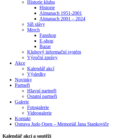
Historie klubu
Historie
Almanach 1951-2001
Almanach 2001 – 2024
Síň slávy
Merch
Fanshop
E-shop
Bazar
Klubový informační systém
Výroční zprávy
Akce
Kalendář akcí
Výsledky
Novinky
Partneři
Hlavní partneři
Ostatní partneři
Galerie
Fotogalerie
Videogalerie
Kontakt
Ostrava Judo Open – Memoriál Jana Stankoviče
Kalendář akcí a soutěží