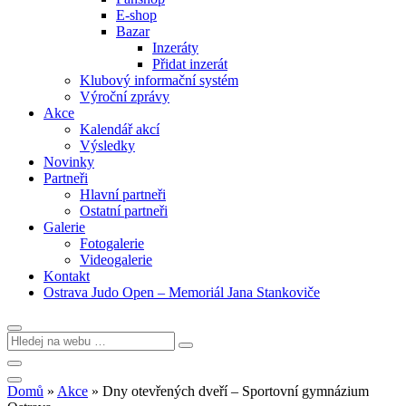
E-shop
Bazar
Inzeráty
Přidat inzerát
Klubový informační systém
Výroční zprávy
Akce
Kalendář akcí
Výsledky
Novinky
Partneři
Hlavní partneři
Ostatní partneři
Galerie
Fotogalerie
Videogalerie
Kontakt
Ostrava Judo Open – Memoriál Jana Stankoviče
Domů
»
Akce
»
Dny otevřených dveří – Sportovní gymnázium