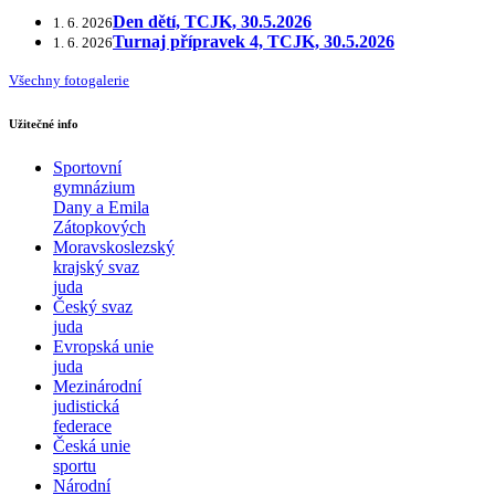
Den dětí, TCJK, 30.5.2026
1. 6. 2026
Turnaj přípravek 4, TCJK, 30.5.2026
1. 6. 2026
Všechny fotogalerie
Užitečné info
Sportovní
gymnázium
Dany a Emila
Zátopkových
Moravskoslezský
krajský svaz
juda
Český svaz
juda
Evropská unie
juda
Mezinárodní
judistická
federace
Česká unie
sportu
Národní