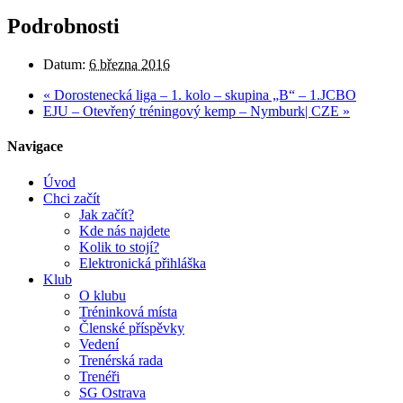
Podrobnosti
Datum:
6 března 2016
«
Dorostenecká liga – 1. kolo – skupina „B“ – 1.JCBO
EJU – Otevřený tréningový kemp – Nymburk| CZE
»
Navigace
Úvod
Chci začít
Jak začít?
Kde nás najdete
Kolik to stojí?
Elektronická přihláška
Klub
O klubu
Tréninková místa
Členské příspěvky
Vedení
Trenérská rada
Trenéři
SG Ostrava