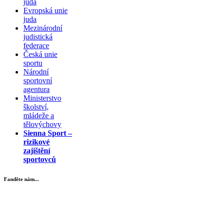
juda
Evropská unie
juda
Mezinárodní
judistická
federace
Česká unie
sportu
Národní
sportovní
agentura
Ministerstvo
školství,
mládeže a
tělovýchovy
Sienna Sport –
rizikové
zajištění
sportovců
Fanděte nám...