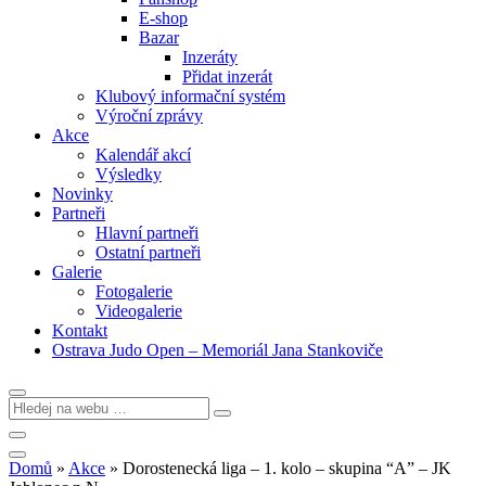
E-shop
Bazar
Inzeráty
Přidat inzerát
Klubový informační systém
Výroční zprávy
Akce
Kalendář akcí
Výsledky
Novinky
Partneři
Hlavní partneři
Ostatní partneři
Galerie
Fotogalerie
Videogalerie
Kontakt
Ostrava Judo Open – Memoriál Jana Stankoviče
Domů
»
Akce
»
Dorostenecká liga – 1. kolo – skupina “A” – JK