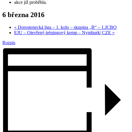
akce již proběhla.
6 března 2016
«
Dorostenecká liga – 1. kolo – skupina „B“ – 1.JCBO
EJU – Otevřený tréningový kemp – Nymburk| CZE
»
Rozpis