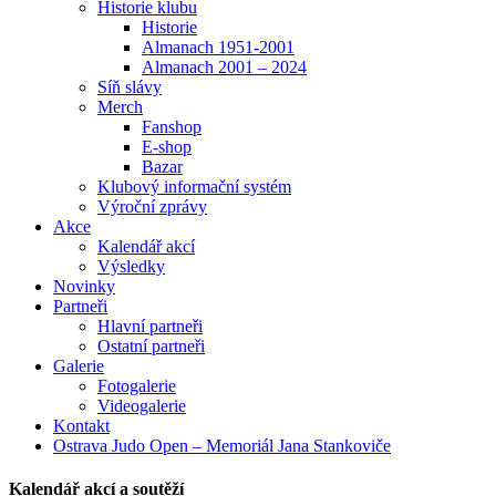
Historie klubu
Historie
Almanach 1951-2001
Almanach 2001 – 2024
Síň slávy
Merch
Fanshop
E-shop
Bazar
Klubový informační systém
Výroční zprávy
Akce
Kalendář akcí
Výsledky
Novinky
Partneři
Hlavní partneři
Ostatní partneři
Galerie
Fotogalerie
Videogalerie
Kontakt
Ostrava Judo Open – Memoriál Jana Stankoviče
Kalendář akcí a soutěží