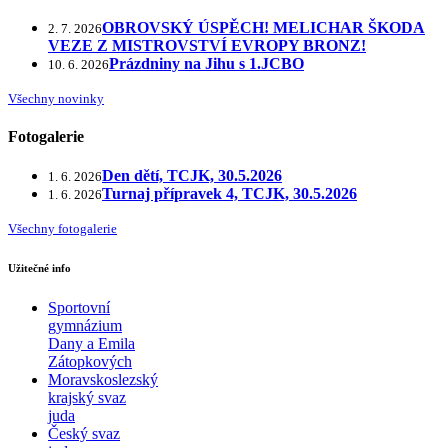
OBROVSKÝ ÚSPĚCH! MELICHAR ŠKODA
2. 7. 2026
VEZE Z MISTROVSTVÍ EVROPY BRONZ!
Prázdniny na Jihu s 1.JCBO
10. 6. 2026
Všechny novinky
Fotogalerie
Den dětí, TCJK, 30.5.2026
1. 6. 2026
Turnaj přípravek 4, TCJK, 30.5.2026
1. 6. 2026
Všechny fotogalerie
Užitečné info
Sportovní
gymnázium
Dany a Emila
Zátopkových
Moravskoslezský
krajský svaz
juda
Český svaz