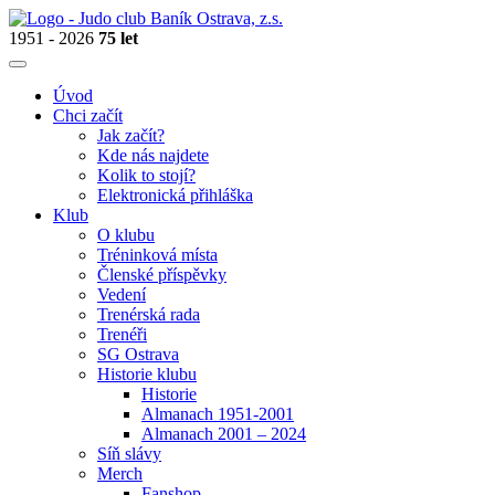
1951 - 2026
75 let
Úvod
Chci začít
Jak začít?
Kde nás najdete
Kolik to stojí?
Elektronická přihláška
Klub
O klubu
Tréninková místa
Členské příspěvky
Vedení
Trenérská rada
Trenéři
SG Ostrava
Historie klubu
Historie
Almanach 1951-2001
Almanach 2001 – 2024
Síň slávy
Merch
Fanshop