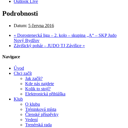
Outlook Live
Podrobnosti
Datum:
5 června 2016
«
Dorostenecká liga – 2. kolo – skupina „A“ – SKP Judo
Nový Bydžov
Závišický pohár – JUDO TJ Závišice
»
Navigace
Úvod
Chci začít
Jak začít?
Kde nás najdete
Kolik to stojí?
Elektronická přihláška
Klub
O klubu
Tréninková místa
Členské příspěvky
Vedení
Trenérská rada