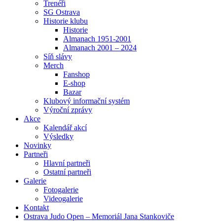
Trenéři
SG Ostrava
Historie klubu
Historie
Almanach 1951-2001
Almanach 2001 – 2024
Síň slávy
Merch
Fanshop
E-shop
Bazar
Klubový informační systém
Výroční zprávy
Akce
Kalendář akcí
Výsledky
Novinky
Partneři
Hlavní partneři
Ostatní partneři
Galerie
Fotogalerie
Videogalerie
Kontakt
Ostrava Judo Open – Memoriál Jana Stankoviče