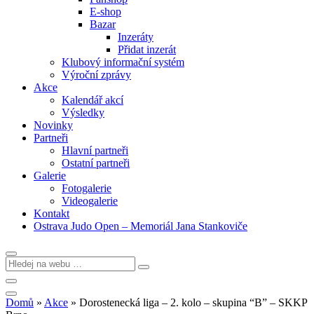
E-shop
Bazar
Inzeráty
Přidat inzerát
Klubový informační systém
Výroční zprávy
Akce
Kalendář akcí
Výsledky
Novinky
Partneři
Hlavní partneři
Ostatní partneři
Galerie
Fotogalerie
Videogalerie
Kontakt
Ostrava Judo Open – Memoriál Jana Stankoviče
Domů
»
Akce
»
Dorostenecká liga – 2. kolo – skupina “B” – SKKP