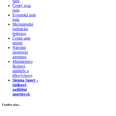
juda
Český svaz
juda
Evropská unie
juda
Mezinárodní
judistická
federace
Česká unie
sportu
Národní
sportovní
agentura
Ministerstvo
školství,
mládeže a
tělovýchovy
Sienna Sport –
rizikové
zajištění
sportovců
Fanděte nám...