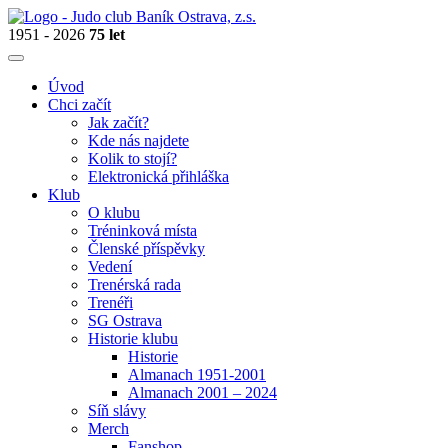
1951 - 2026
75 let
Úvod
Chci začít
Jak začít?
Kde nás najdete
Kolik to stojí?
Elektronická přihláška
Klub
O klubu
Tréninková místa
Členské příspěvky
Vedení
Trenérská rada
Trenéři
SG Ostrava
Historie klubu
Historie
Almanach 1951-2001
Almanach 2001 – 2024
Síň slávy
Merch
Fanshop