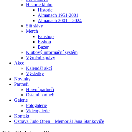
Historie klubu
Historie
Almanach 1951-2001
Almanach 2001 – 2024
Síň slávy
Merch
Fanshop
E-shop
Bazar
Klubový informační systém
Výroční zprávy
Akce
Kalendář akcí
Výsledky
Novinky
Partneři
Hlavní partneři
Ostatní partneři
Galerie
Fotogalerie
Videogalerie
Kontakt
Ostrava Judo Open – Memoriál Jana Stankoviče