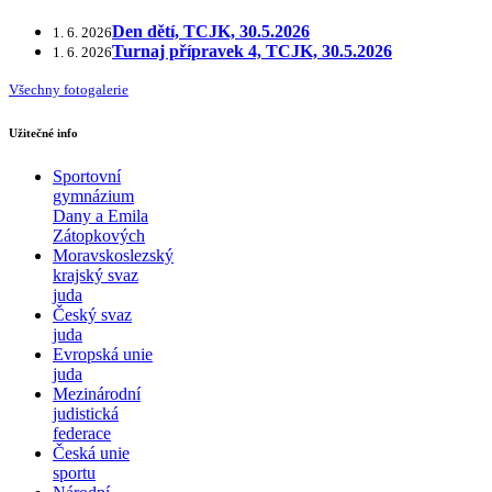
Den dětí, TCJK, 30.5.2026
1. 6. 2026
Turnaj přípravek 4, TCJK, 30.5.2026
1. 6. 2026
Všechny fotogalerie
Užitečné info
Sportovní
gymnázium
Dany a Emila
Zátopkových
Moravskoslezský
krajský svaz
juda
Český svaz
juda
Evropská unie
juda
Mezinárodní
judistická
federace
Česká unie
sportu