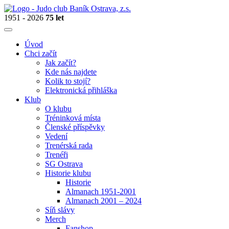
1951 - 2026
75 let
Úvod
Chci začít
Jak začít?
Kde nás najdete
Kolik to stojí?
Elektronická přihláška
Klub
O klubu
Tréninková místa
Členské příspěvky
Vedení
Trenérská rada
Trenéři
SG Ostrava
Historie klubu
Historie
Almanach 1951-2001
Almanach 2001 – 2024
Síň slávy
Merch
Fanshop