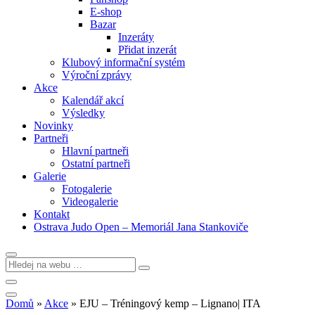
E-shop
Bazar
Inzeráty
Přidat inzerát
Klubový informační systém
Výroční zprávy
Akce
Kalendář akcí
Výsledky
Novinky
Partneři
Hlavní partneři
Ostatní partneři
Galerie
Fotogalerie
Videogalerie
Kontakt
Ostrava Judo Open – Memoriál Jana Stankoviče
Domů
»
Akce
»
EJU – Tréningový kemp – Lignano| ITA