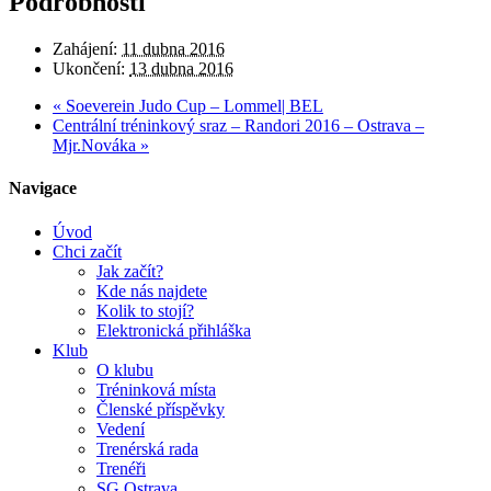
Podrobnosti
Zahájení:
11 dubna 2016
Ukončení:
13 dubna 2016
«
Soeverein Judo Cup – Lommel| BEL
Centrální tréninkový sraz – Randori 2016 – Ostrava –
Mjr.Nováka
»
Navigace
Úvod
Chci začít
Jak začít?
Kde nás najdete
Kolik to stojí?
Elektronická přihláška
Klub
O klubu
Tréninková místa
Členské příspěvky
Vedení
Trenérská rada
Trenéři
SG Ostrava