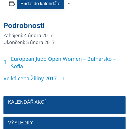
Přidat do kalendáře
Podrobnosti
Zahájení:
4 února 2017
Ukončení:
5 února 2017
European Judo Open Women – Bulharsko –
Sofia
Velká cena Žiliny 2017
KALENDÁŘ AKCÍ
VÝSLEDKY