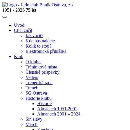
1951 - 2026
75 let
Úvod
Chci začít
Jak začít?
Kde nás najdete
Kolik to stojí?
Elektronická přihláška
Klub
O klubu
Tréninková místa
Členské příspěvky
Vedení
Trenérská rada
Trenéři
SG Ostrava
Historie klubu
Historie
Almanach 1951-2001
Almanach 2001 – 2024
Síň slávy
Merch
Fanshop