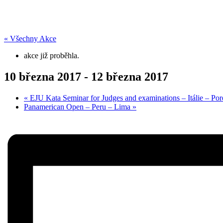
« Všechny Akce
akce již proběhla.
10 března 2017
-
12 března 2017
«
EJU Kata Seminar for Judges and examinations – Itálie – Po
Panamerican Open – Peru – Lima
»