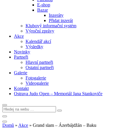
E-shop
Bazar
Inzeráty
Přidat inzerát
Klubový informační systém
Výroční zprávy
Akce
Kalendář akcí
Výsledky
Novinky
Partneři
Hlavní partneři
Ostatní partneři
Galerie
Fotogalerie
Videogalerie
Kontakt
Ostrava Judo Open – Memoriál Jana Stankoviče
Domů
»
Akce
»
Grand slam – Ázerbájdžán – Baku