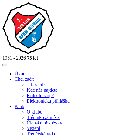
1951 - 2026
75 let
Úvod
Chci začít
Jak začít?
Kde nás najdete
Kolik to stojí?
Elektronická přihláška
Klub
O klubu
Tréninková místa
Členské příspěvky
Vedení
Trenérská rada