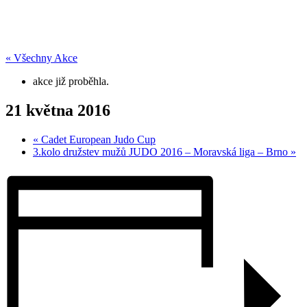
« Všechny Akce
akce již proběhla.
21 května 2016
«
Cadet European Judo Cup
3.kolo družstev mužů JUDO 2016 – Moravská liga – Brno
»