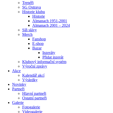
Trenéři
SG Ostrava
Historie klubu
Historie
Almanach 1951-2001
Almanach 2001 – 2024
Síň slávy
Merch
Fanshop
E-shop
Bazar
Inzeráty
Přidat inzerát
Klubový informační systém
Výroční zprávy
Akce
Kalendář akcí
Výsledky
Novinky
Partneři
Hlavní partneři
Ostatní partneři
Galerie
Fotogalerie
Videogalerie