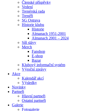
Členské příspěvky
Vedení
Trenérská rada
Trenéři
SG Ostrava
Historie klubu
Historie
Almanach 1951-2001
Almanach 2001 – 2024
Síň slávy
Merch
Fanshop
E-shop
Bazar
Klubový informační systém
Výroční zprávy
Akce
Kalendář akcí
Výsledky
Novinky
Partneři
Hlavní partneři
Ostatní partneři
Galerie
Fotogalerie