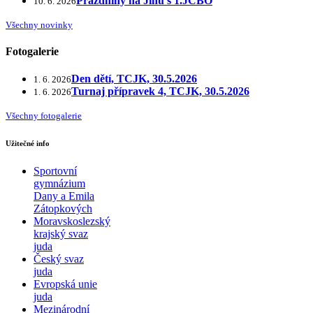
Prázdniny na Jihu s 1.JCBO
10. 6. 2026
Všechny novinky
Fotogalerie
Den dětí, TCJK, 30.5.2026
1. 6. 2026
Turnaj přípravek 4, TCJK, 30.5.2026
1. 6. 2026
Všechny fotogalerie
Užitečné info
Sportovní
gymnázium
Dany a Emila
Zátopkových
Moravskoslezský
krajský svaz
juda
Český svaz
juda
Evropská unie
juda
Mezinárodní