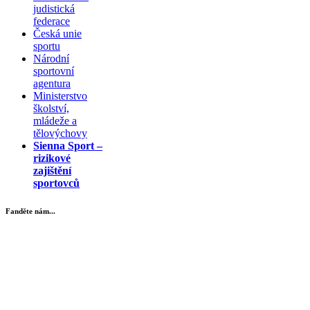
judistická
federace
Česká unie
sportu
Národní
sportovní
agentura
Ministerstvo
školství,
mládeže a
tělovýchovy
Sienna Sport –
rizikové
zajištění
sportovců
Fanděte nám...