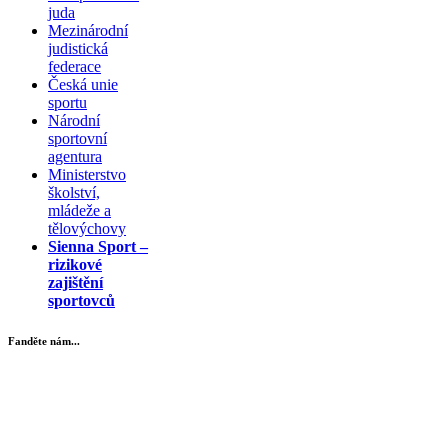
juda
Mezinárodní
judistická
federace
Česká unie
sportu
Národní
sportovní
agentura
Ministerstvo
školství,
mládeže a
tělovýchovy
Sienna Sport –
rizikové
zajištění
sportovců
Fanděte nám...