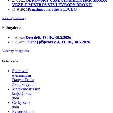
OBROVSKÝ ÚSPĚCH! MELICHAR ŠKODA
2. 7. 2026
VEZE Z MISTROVSTVÍ EVROPY BRONZ!
Prázdniny na Jihu s 1.JCBO
10. 6. 2026
Všechny novinky
Fotogalerie
Den dětí, TCJK, 30.5.2026
1. 6. 2026
Turnaj přípravek 4, TCJK, 30.5.2026
1. 6. 2026
Všechny fotogalerie
Užitečné info
Sportovní
gymnázium
Dany a Emila
Zátopkových
Moravskoslezský
krajský svaz
juda
Český svaz
juda
Evropská unie