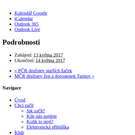
Kalendář Google
iCalendar
Outlook 365
Outlook Live
Podrobnosti
Zahájení:
13 května 2017
Ukončení:
14 května 2017
«
PČR družstev starších žaček
MČR družstev žen a dorostenek Turnov
»
Navigace
Úvod
Chci začít
Jak začít?
Kde nás najdete
Kolik to stojí?
Elektronická přihláška
Klub