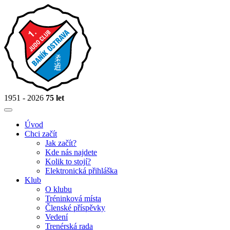
1951 - 2026
75 let
Úvod
Chci začít
Jak začít?
Kde nás najdete
Kolik to stojí?
Elektronická přihláška
Klub
O klubu
Tréninková místa
Členské příspěvky
Vedení
Trenérská rada