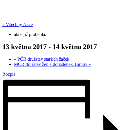
« Všechny Akce
akce již proběhla.
13 května 2017
-
14 května 2017
«
PČR družstev starších žaček
MČR družstev žen a dorostenek Turnov
»
Rozpis