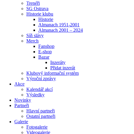
Trenéři
SG Ostrava
Historie klubu
Historie
Almanach 1951-2001
Almanach 2001 – 2024
Síň slávy
Merch
Fanshop
E-shop
Bazar
Inzeráty
Přidat inzerát
Klubový informační systém
Výroční zprávy
Akce
Kalendář akcí
Výsledky
Novinky
Partneři
Hlavní partneři
Ostatní partneři
Galerie
Fotogalerie
Videogalerie