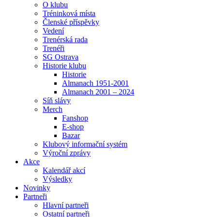
O klubu
Tréninková místa
Členské příspěvky
Vedení
Trenérská rada
Trenéři
SG Ostrava
Historie klubu
Historie
Almanach 1951-2001
Almanach 2001 – 2024
Síň slávy
Merch
Fanshop
E-shop
Bazar
Klubový informační systém
Výroční zprávy
Akce
Kalendář akcí
Výsledky
Novinky
Partneři
Hlavní partneři
Ostatní partneři