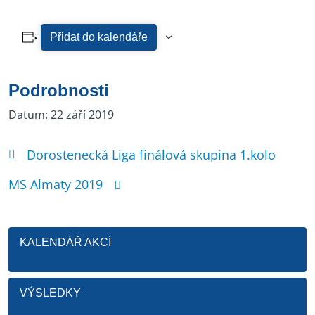
Přidat do kalendáře
Podrobnosti
Datum:
22 září 2019
Dorostenecká Liga finálová skupina 1.kolo
MS Almaty 2019
KALENDÁŘ AKCÍ
VÝSLEDKY