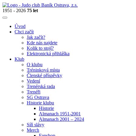
1951 - 2026
75 let
Úvod
Chci začít
Jak začít?
Kde nás najdete
Kolik to stojí?
Elektronická přihláška
Klub
O klubu
Tréninková místa
Členské příspěvky
Vedení
Trenérská rada
Trenéři
SG Ostrava
Historie klubu
Historie
Almanach 1951-2001
Almanach 2001 – 2024
Síň slávy
Merch
Fanshop