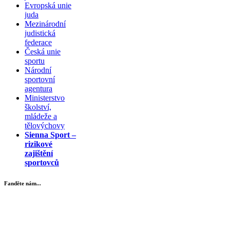
Evropská unie
juda
Mezinárodní
judistická
federace
Česká unie
sportu
Národní
sportovní
agentura
Ministerstvo
školství,
mládeže a
tělovýchovy
Sienna Sport –
rizikové
zajištění
sportovců
Fanděte nám...