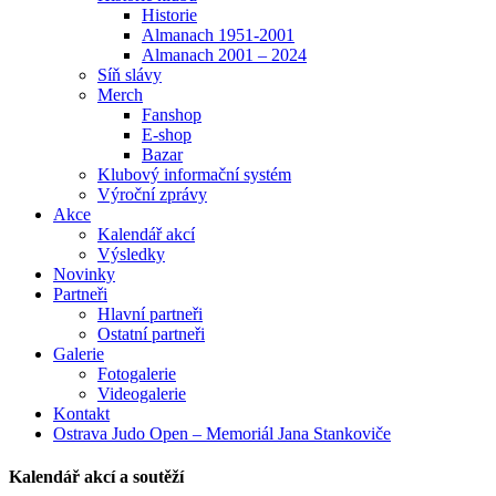
Historie
Almanach 1951-2001
Almanach 2001 – 2024
Síň slávy
Merch
Fanshop
E-shop
Bazar
Klubový informační systém
Výroční zprávy
Akce
Kalendář akcí
Výsledky
Novinky
Partneři
Hlavní partneři
Ostatní partneři
Galerie
Fotogalerie
Videogalerie
Kontakt
Ostrava Judo Open – Memoriál Jana Stankoviče
Kalendář akcí a soutěží