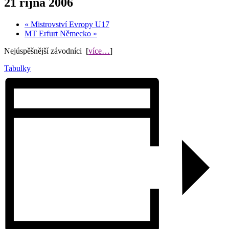
21 října 2006
«
Mistrovství Evropy U17
MT Erfurt Německo
»
Nejúspěšnější závodníci [
více…
]
Tabulky