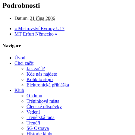
Podrobnosti
Datum:
21 října 2006
«
Mistrovství Evropy U17
MT Erfurt Německo
»
Navigace
Úvod
Chci začít
Jak začít?
Kde nás najdete
Kolik to stojí?
Elektronická přihláška
Klub
O klubu
Tréninková místa
Členské příspěvky
Vedení
Trenérská rada
Trenéři
SG Ostrava
Historie klubu