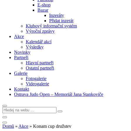
E-shop
Bazar
Inzeráty
Přidat inzerát
Klubový informační systém
Výroční zprávy
Akce
Kalendář akcí
Výsledky
Novinky
Partneři
Hlavní partneři
Ostatní partneři
Galerie
Fotogalerie
Videogalerie
Kontakt
Ostrava Judo Open – Memoriál Jana Stankoviče
Domů
»
Akce
»
Konam cup družstev