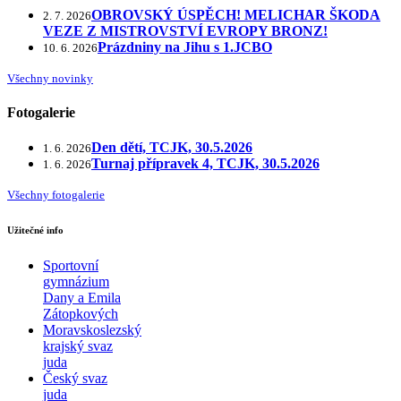
OBROVSKÝ ÚSPĚCH! MELICHAR ŠKODA
2. 7. 2026
VEZE Z MISTROVSTVÍ EVROPY BRONZ!
Prázdniny na Jihu s 1.JCBO
10. 6. 2026
Všechny novinky
Fotogalerie
Den dětí, TCJK, 30.5.2026
1. 6. 2026
Turnaj přípravek 4, TCJK, 30.5.2026
1. 6. 2026
Všechny fotogalerie
Užitečné info
Sportovní
gymnázium
Dany a Emila
Zátopkových
Moravskoslezský
krajský svaz
juda
Český svaz
juda