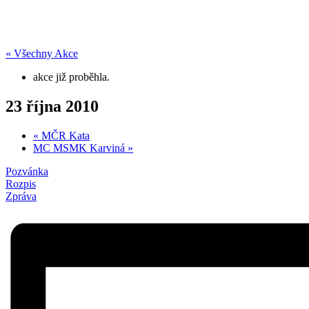
« Všechny Akce
akce již proběhla.
23 října 2010
«
MČR Kata
MC MSMK Karviná
»
Pozvánka
Rozpis
Zpráva