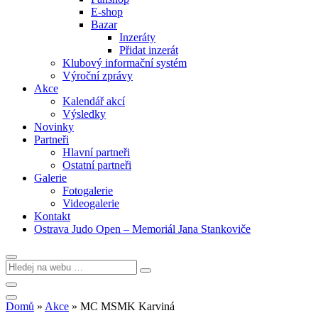
E-shop
Bazar
Inzeráty
Přidat inzerát
Klubový informační systém
Výroční zprávy
Akce
Kalendář akcí
Výsledky
Novinky
Partneři
Hlavní partneři
Ostatní partneři
Galerie
Fotogalerie
Videogalerie
Kontakt
Ostrava Judo Open – Memoriál Jana Stankoviče
Domů
»
Akce
»
MC MSMK Karviná