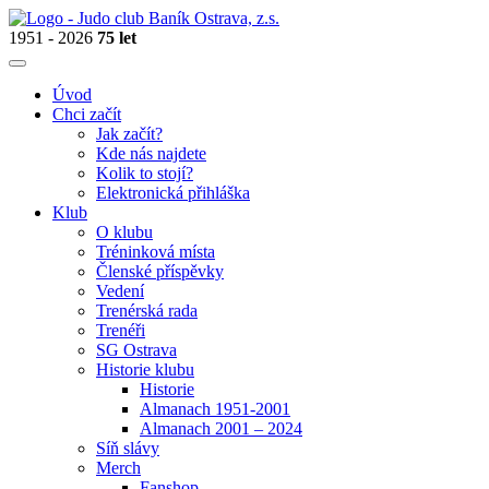
1951 - 2026
75 let
Úvod
Chci začít
Jak začít?
Kde nás najdete
Kolik to stojí?
Elektronická přihláška
Klub
O klubu
Tréninková místa
Členské příspěvky
Vedení
Trenérská rada
Trenéři
SG Ostrava
Historie klubu
Historie
Almanach 1951-2001
Almanach 2001 – 2024
Síň slávy
Merch
Fanshop