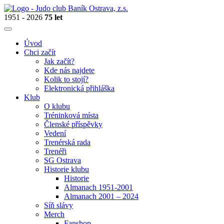
1951 - 2026
75 let
Úvod
Chci začít
Jak začít?
Kde nás najdete
Kolik to stojí?
Elektronická přihláška
Klub
O klubu
Tréninková místa
Členské příspěvky
Vedení
Trenérská rada
Trenéři
SG Ostrava
Historie klubu
Historie
Almanach 1951-2001
Almanach 2001 – 2024
Síň slávy
Merch
Fanshop