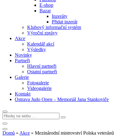
E-shop
Bazar
Inzeráty
Přidat inzerát
Klubový informační systém
Výroční zprávy
Akce
Kalendář akcí
Výsledky
Novinky
Partneři
Hlavní partneři
Ostatní partneři
Galerie
Fotogalerie
Videogalerie
Kontakt
Ostrava Judo Open – Memoriál Jana Stankoviče
Domů
»
Akce
»
Mezinárodní mistrovství Polska veteránů