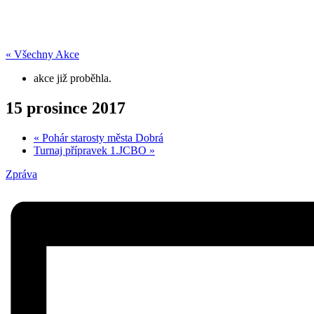
« Všechny Akce
akce již proběhla.
15 prosince 2017
«
Pohár starosty města Dobrá
Turnaj přípravek 1.JCBO
»
Zpráva