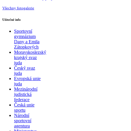
Všechny fotogalerie
Užitečné info
Sportovní
gymnázium
Dany a Emila
Zátopkových
Moravskoslezský
krajský svaz
juda
Český svaz
juda
Evropská unie
juda
Mezinárodní
judistická
federace
Česká unie
sportu
Národní
sportovní
agentura