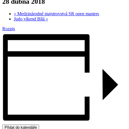
28 dubna 2018
«
Medzinárodné majstrovstvá SR open masters
Judo víkend Bílá
»
Rozpis
Přidat do kalendáře