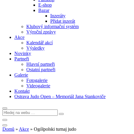
E-shop
Bazar
Inzeráty
Přidat inzerát
Klubový informační systém
Výroční zprávy
Akce
Kalendář akcí
Výsledky
Novinky
Partneři
Hlavní partneři
Ostatní partneři
Galerie
Fotogalerie
Videogalerie
Kontakt
Ostrava Judo Open – Memoriál Jana Stankoviče
Domů
»
Akce
»
Ogólpolski turnaj judo