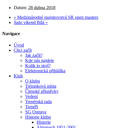
Datum:
28 dubna 2018
«
Medzinárodné majstrovstvá SR open masters
Judo víkend Bílá
»
Navigace
Úvod
Chci začít
Jak začít?
Kde nás najdete
Kolik to stojí?
Elektronická přihláška
Klub
O klubu
Tréninková místa
Členské příspěvky
Vedení
Trenérská rada
Trenéři
SG Ostrava
Historie klubu
Historie
Almanach 1951-2001