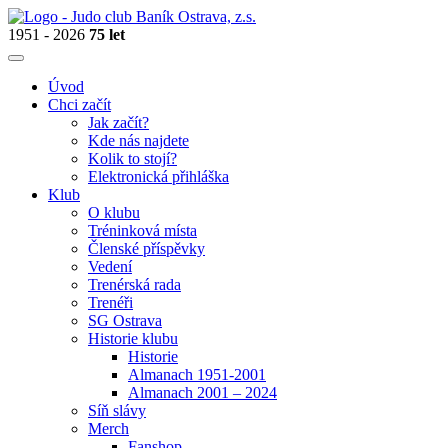
1951 - 2026
75 let
Úvod
Chci začít
Jak začít?
Kde nás najdete
Kolik to stojí?
Elektronická přihláška
Klub
O klubu
Tréninková místa
Členské příspěvky
Vedení
Trenérská rada
Trenéři
SG Ostrava
Historie klubu
Historie
Almanach 1951-2001
Almanach 2001 – 2024
Síň slávy
Merch
Fanshop