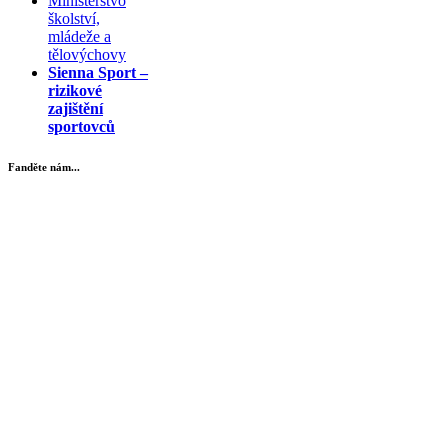
Ministerstvo
školství,
mládeže a
tělovýchovy
Sienna Sport –
rizikové
zajištění
sportovců
Fanděte nám...