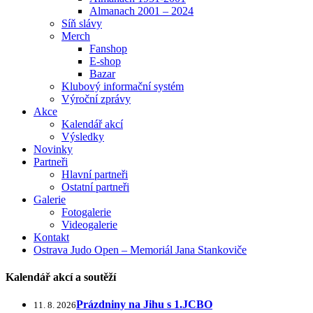
Almanach 2001 – 2024
Síň slávy
Merch
Fanshop
E-shop
Bazar
Klubový informační systém
Výroční zprávy
Akce
Kalendář akcí
Výsledky
Novinky
Partneři
Hlavní partneři
Ostatní partneři
Galerie
Fotogalerie
Videogalerie
Kontakt
Ostrava Judo Open – Memoriál Jana Stankoviče
Kalendář akcí a soutěží
Prázdniny na Jihu s 1.JCBO
11. 8. 2026