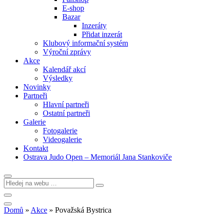
E-shop
Bazar
Inzeráty
Přidat inzerát
Klubový informační systém
Výroční zprávy
Akce
Kalendář akcí
Výsledky
Novinky
Partneři
Hlavní partneři
Ostatní partneři
Galerie
Fotogalerie
Videogalerie
Kontakt
Ostrava Judo Open – Memoriál Jana Stankoviče
Domů
»
Akce
»
Považská Bystrica