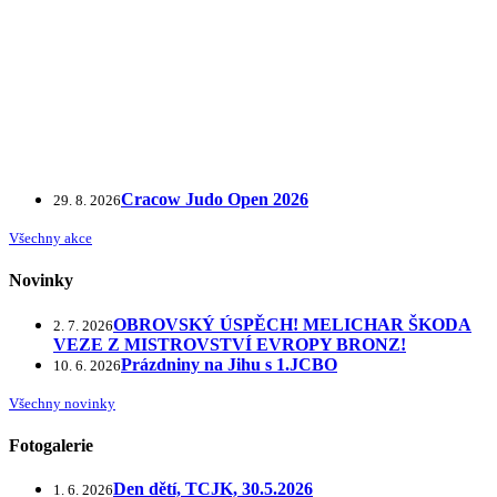
Cracow Judo Open 2026
29. 8. 2026
Všechny akce
Novinky
OBROVSKÝ ÚSPĚCH! MELICHAR ŠKODA
2. 7. 2026
VEZE Z MISTROVSTVÍ EVROPY BRONZ!
Prázdniny na Jihu s 1.JCBO
10. 6. 2026
Všechny novinky
Fotogalerie
Den dětí, TCJK, 30.5.2026
1. 6. 2026