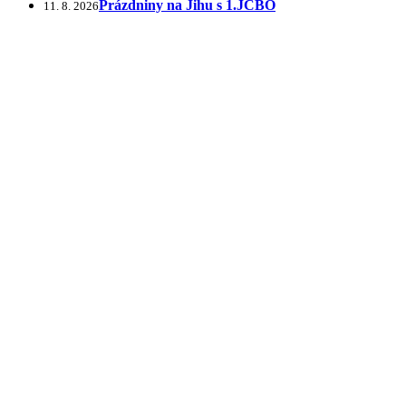
Prázdniny na Jihu s 1.JCBO
11. 8. 2026