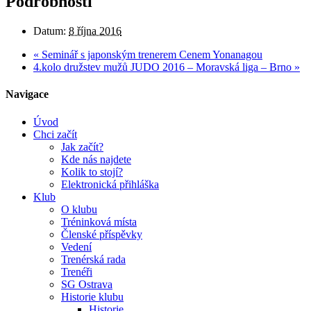
Podrobnosti
Datum:
8 října 2016
«
Seminář s japonským trenerem Cenem Yonanagou
4.kolo družstev mužů JUDO 2016 – Moravská liga – Brno
»
Navigace
Úvod
Chci začít
Jak začít?
Kde nás najdete
Kolik to stojí?
Elektronická přihláška
Klub
O klubu
Tréninková místa
Členské příspěvky
Vedení
Trenérská rada
Trenéři
SG Ostrava
Historie klubu
Historie