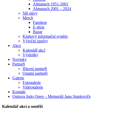
Almanach 1951-2001
Almanach 2001 – 2024
Síň slávy
Merch
Fanshop
E-shop
Bazar
Klubový informační systém
Výroční zprávy
Akce
Kalendář akcí
Výsledky
Novinky
Partneři
Hlavní partneři
Ostatní partneři
Galerie
Fotogalerie
Videogalerie
Kontakt
Ostrava Judo Open – Memoriál Jana Stankoviče
Kalendář akcí a soutěží