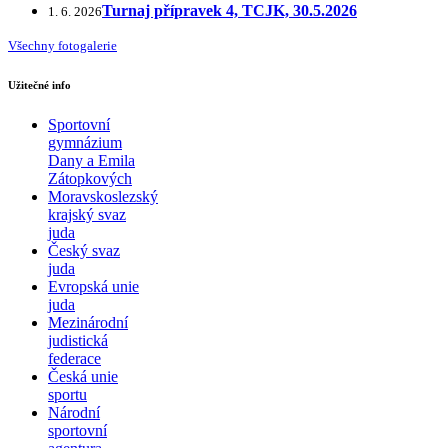
Turnaj přípravek 4, TCJK, 30.5.2026
1. 6. 2026
Všechny fotogalerie
Užitečné info
Sportovní
gymnázium
Dany a Emila
Zátopkových
Moravskoslezský
krajský svaz
juda
Český svaz
juda
Evropská unie
juda
Mezinárodní
judistická
federace
Česká unie
sportu
Národní
sportovní