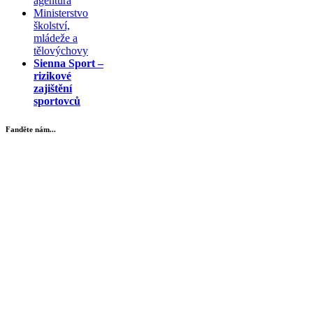
agentura
Ministerstvo
školství,
mládeže a
tělovýchovy
Sienna Sport –
rizikové
zajištění
sportovců
Fanděte nám...