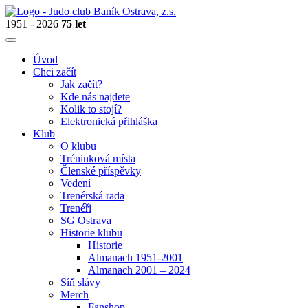
1951 - 2026
75 let
Úvod
Chci začít
Jak začít?
Kde nás najdete
Kolik to stojí?
Elektronická přihláška
Klub
O klubu
Tréninková místa
Členské příspěvky
Vedení
Trenérská rada
Trenéři
SG Ostrava
Historie klubu
Historie
Almanach 1951-2001
Almanach 2001 – 2024
Síň slávy
Merch
Fanshop