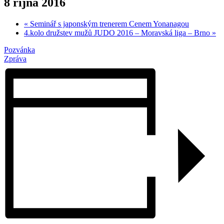
8 října 2016
«
Seminář s japonským trenerem Cenem Yonanagou
4.kolo družstev mužů JUDO 2016 – Moravská liga – Brno
»
Pozvánka
Zpráva