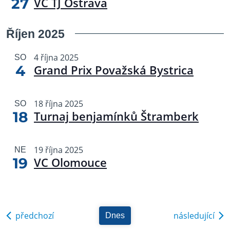
27
VC TJ Ostrava
Říjen 2025
4 října 2025
SO
4
Grand Prix Považská Bystrica
18 října 2025
SO
18
Turnaj benjamínků Štramberk
19 října 2025
NE
19
VC Olomouce
akce
akc
předchozí
následující
Dnes