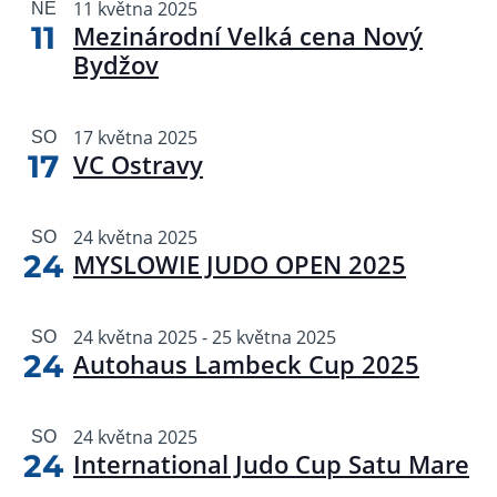
11 května 2025
NE
zobr
11
Mezinárodní Velká cena Nový
Akce
Bydžov
17 května 2025
SO
17
VC Ostravy
24 května 2025
SO
24
MYSLOWIE JUDO OPEN 2025
24 května 2025
-
25 května 2025
SO
24
Autohaus Lambeck Cup 2025
24 května 2025
SO
24
International Judo Cup Satu Mare