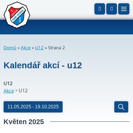
Domů
»
Akce
»
U12
»
Strana 2
Kalendář akcí -
u12
U12
U12
Akce
Navi
Akce
11.05.2025
 - 
19.10.2025
pro
Hleda
Vyberte
Květen 2025
hled
datum.
a