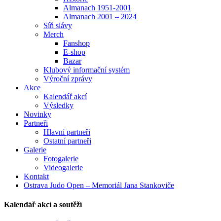
Almanach 1951-2001
Almanach 2001 – 2024
Síň slávy
Merch
Fanshop
E-shop
Bazar
Klubový informační systém
Výroční zprávy
Akce
Kalendář akcí
Výsledky
Novinky
Partneři
Hlavní partneři
Ostatní partneři
Galerie
Fotogalerie
Videogalerie
Kontakt
Ostrava Judo Open – Memoriál Jana Stankoviče
Kalendář akcí a soutěží