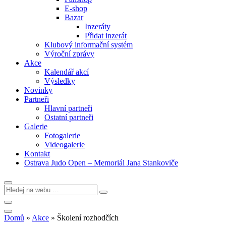
E-shop
Bazar
Inzeráty
Přidat inzerát
Klubový informační systém
Výroční zprávy
Akce
Kalendář akcí
Výsledky
Novinky
Partneři
Hlavní partneři
Ostatní partneři
Galerie
Fotogalerie
Videogalerie
Kontakt
Ostrava Judo Open – Memoriál Jana Stankoviče
Domů
»
Akce
»
Školení rozhodčích