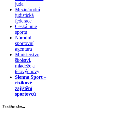
juda
Mezinárodní
judistická
federace
Česká unie
sportu
Národní
sportovní
agentura
Ministerstvo
školství,
mládeže a
tělovýchovy
Sienna Sport –
rizikové
zajištění
sportovců
Fanděte nám...