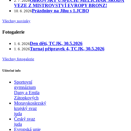
OBROVSKÝ ÚSPĚCH! MELICHAR ŠKODA
2. 7. 2026
VEZE Z MISTROVSTVÍ EVROPY BRONZ!
Prázdniny na Jihu s 1.JCBO
10. 6. 2026
Všechny novinky
Fotogalerie
Den dětí, TCJK, 30.5.2026
1. 6. 2026
Turnaj přípravek 4, TCJK, 30.5.2026
1. 6. 2026
Všechny fotogalerie
Užitečné info
Sportovní
gymnázium
Dany a Emila
Zátopkových
Moravskoslezský
krajský svaz
juda
Český svaz
juda
Evropská unie