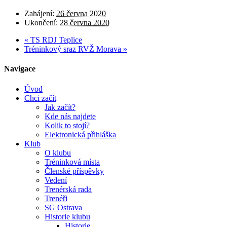
Zahájení:
26 června 2020
Ukončení:
28 června 2020
«
TS RDJ Teplice
Tréninkový sraz RVŽ Morava
»
Navigace
Úvod
Chci začít
Jak začít?
Kde nás najdete
Kolik to stojí?
Elektronická přihláška
Klub
O klubu
Tréninková místa
Členské příspěvky
Vedení
Trenérská rada
Trenéři
SG Ostrava
Historie klubu
Historie