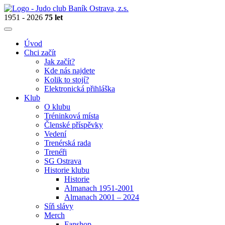
1951 - 2026
75 let
Úvod
Chci začít
Jak začít?
Kde nás najdete
Kolik to stojí?
Elektronická přihláška
Klub
O klubu
Tréninková místa
Členské příspěvky
Vedení
Trenérská rada
Trenéři
SG Ostrava
Historie klubu
Historie
Almanach 1951-2001
Almanach 2001 – 2024
Síň slávy
Merch
Fanshop