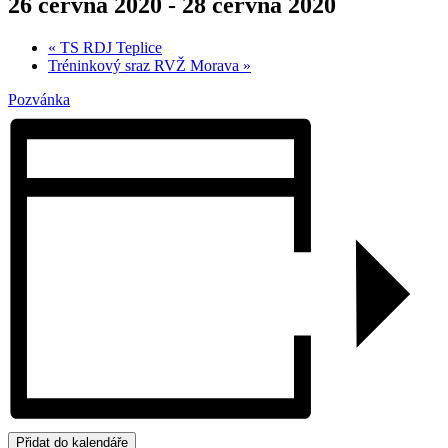
26 června 2020
-
28 června 2020
«
TS RDJ Teplice
Tréninkový sraz RVŽ Morava
»
Pozvánka
Přidat do kalendáře