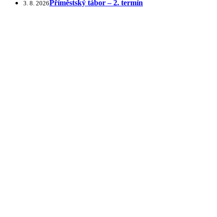
Příměstský tábor – 2. termín
3. 8. 2026