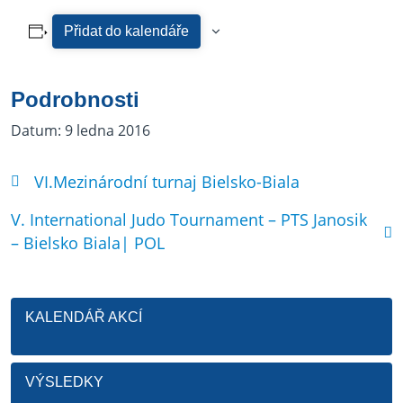
Přidat do kalendáře
Podrobnosti
Datum:
9 ledna 2016
VI.Mezinárodní turnaj Bielsko-Biala
V. International Judo Tournament – PTS Janosik
– Bielsko Biala| POL
KALENDÁŘ AKCÍ
VÝSLEDKY