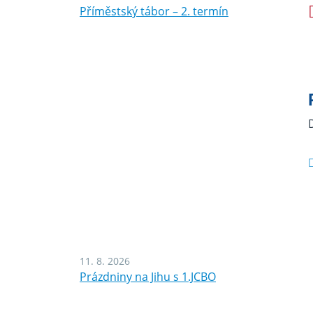
Příměstský tábor – 2. termín
11. 8. 2026
Prázdniny na Jihu s 1.JCBO