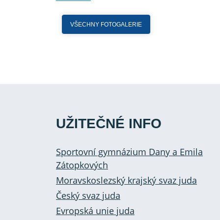
VŠECHNY FOTOGALERIE
UŽITEČNÉ INFO
Sportovní gymnázium Dany a Emila
Zátopkových
Moravskoslezský krajský svaz juda
Český svaz juda
Evropská unie juda