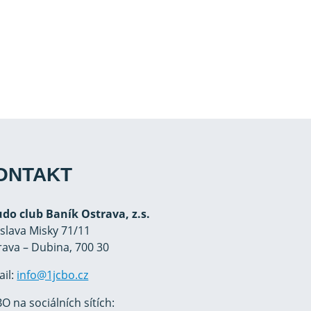
ONTAKT
Judo club Baník Ostrava, z.s.
oslava Misky 71/11
rava – Dubina, 700 30
ail:
info@1jcbo.cz
O na sociálních sítích: