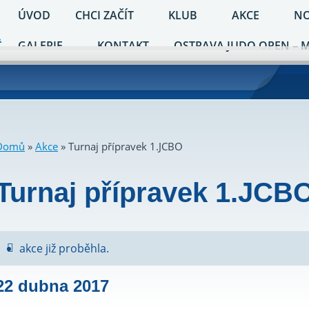
ÚVOD
CHCI ZAČÍT
KLUB
AKCE
NO
GALERIE
KONTAKT
OSTRAVA JUDO OPEN – 
Domů
»
Akce
»
Turnaj přípravek 1.JCBO
Turnaj přípravek 1.JCB
akce již proběhla.
22 dubna 2017