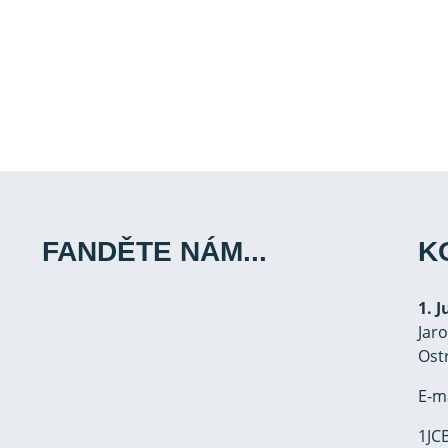
FANDĚTE NÁM...
K
1. 
Jar
Ost
E-m
1JCB