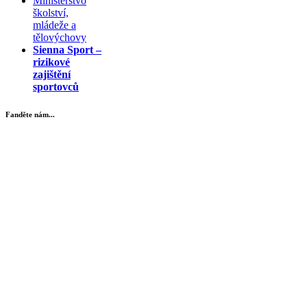
Ministerstvo
školství,
mládeže a
tělovýchovy
Sienna Sport –
rizikové
zajištění
sportovců
Fanděte nám...