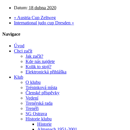
Datum:
18 dubna 2020
«
Austria Cup Zeltweg
International judo cup Dresden
»
Navigace
Úvod
Chci začít
Jak začít?
Kde nás najdete
Kolik to stojí?
Elektronická přihláška
Klub
O klubu
Tréninková místa
Členské příspěvky
Vedení
Trenérská rada
Trenéři
SG Ostrava
Historie klubu
Historie
Almanach 1951-2001