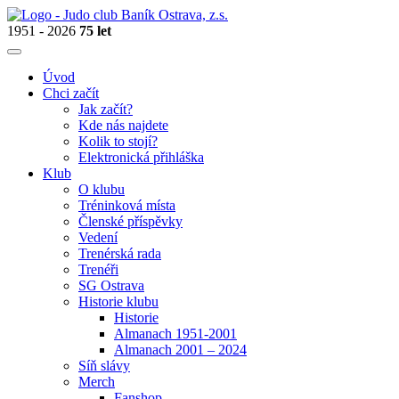
1951 - 2026
75 let
Úvod
Chci začít
Jak začít?
Kde nás najdete
Kolik to stojí?
Elektronická přihláška
Klub
O klubu
Tréninková místa
Členské příspěvky
Vedení
Trenérská rada
Trenéři
SG Ostrava
Historie klubu
Historie
Almanach 1951-2001
Almanach 2001 – 2024
Síň slávy
Merch
Fanshop