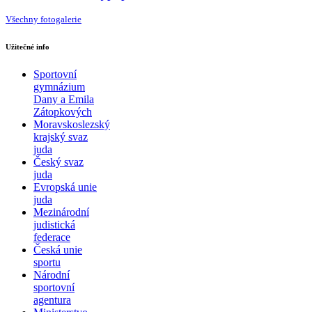
Všechny fotogalerie
Užitečné info
Sportovní
gymnázium
Dany a Emila
Zátopkových
Moravskoslezský
krajský svaz
juda
Český svaz
juda
Evropská unie
juda
Mezinárodní
judistická
federace
Česká unie
sportu
Národní
sportovní
agentura