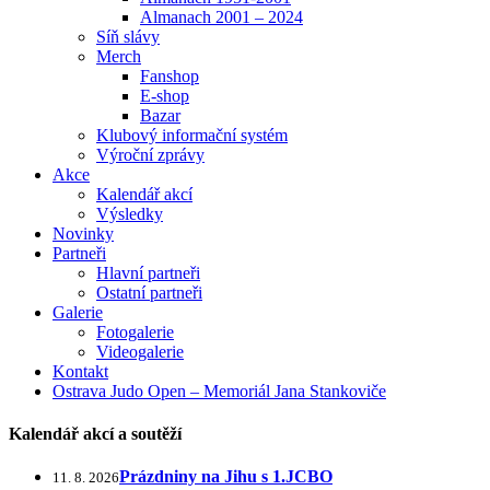
Almanach 2001 – 2024
Síň slávy
Merch
Fanshop
E-shop
Bazar
Klubový informační systém
Výroční zprávy
Akce
Kalendář akcí
Výsledky
Novinky
Partneři
Hlavní partneři
Ostatní partneři
Galerie
Fotogalerie
Videogalerie
Kontakt
Ostrava Judo Open – Memoriál Jana Stankoviče
Kalendář akcí a soutěží
Prázdniny na Jihu s 1.JCBO
11. 8. 2026