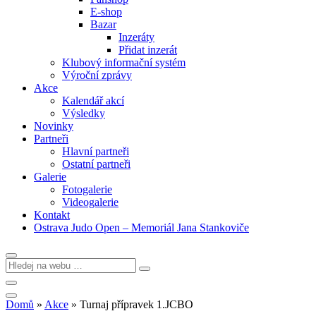
E-shop
Bazar
Inzeráty
Přidat inzerát
Klubový informační systém
Výroční zprávy
Akce
Kalendář akcí
Výsledky
Novinky
Partneři
Hlavní partneři
Ostatní partneři
Galerie
Fotogalerie
Videogalerie
Kontakt
Ostrava Judo Open – Memoriál Jana Stankoviče
Domů
»
Akce
»
Turnaj přípravek 1.JCBO