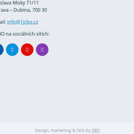
oslava Misky 71/11
rava – Dubina, 700 30
ail:
info@1jcbo.cz
O na sociálních sítích:
Design, marketing & SEO by
DRS