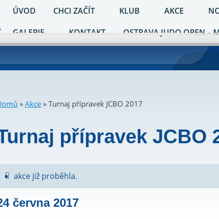
ÚVOD
CHCI ZAČÍT
KLUB
AKCE
NO
GALERIE
KONTAKT
OSTRAVA JUDO OPEN – 
Domů
»
Akce
»
Turnaj přípravek JCBO 2017
Turnaj přípravek JCBO 
akce již proběhla.
24 června 2017