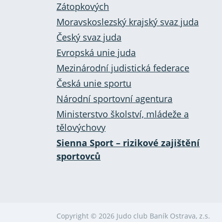
Zátopkových
Moravskoslezský krajský svaz juda
Český svaz juda
Evropská unie juda
Mezinárodní judistická federace
Česká unie sportu
Národní sportovní agentura
Ministerstvo školství, mládeže a
tělovýchovy
Sienna Sport – rizikové zajištění
sportovců
Copyright © 2026 Judo club Baník Ostrava, z.s.