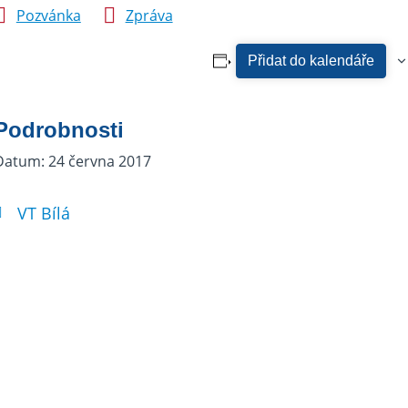
Pozvánka
Zpráva
Přidat do kalendáře
Podrobnosti
Datum:
24 června 2017
VT Bílá