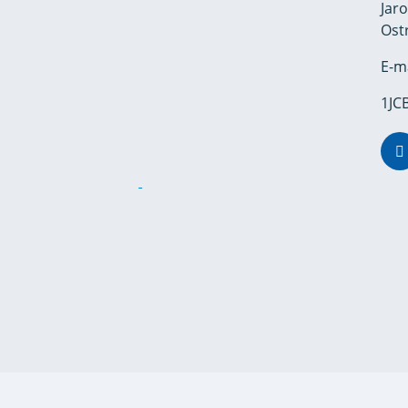
Jar
Ost
E-m
1JCB