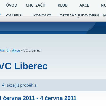
ÚVOD
CHCI ZAČÍT
KLUB
AKCE
NO
GALERIE
KONTAKT
OSTRAVA JUDO OPEN – 
Domů
»
Akce
»
VC Liberec
VC Liberec
akce již proběhla.
4 června 2011
-
4 června 2011