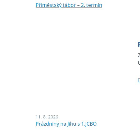
Příměstský tábor – 2. termín
11. 8. 2026
Prázdniny na Jihu s 1.JCBO