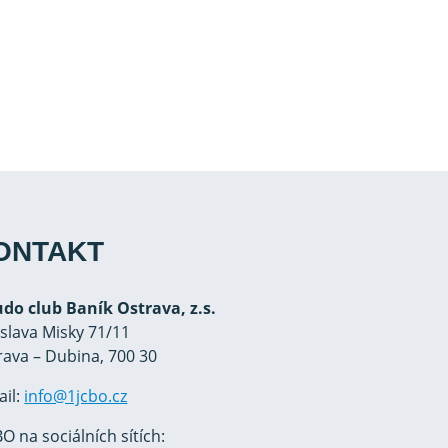
ONTAKT
Judo club Baník Ostrava, z.s.
oslava Misky 71/11
rava – Dubina, 700 30
ail:
info@1jcbo.cz
O na sociálních sítích: