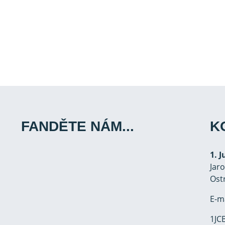
FANDĚTE NÁM...
K
1. 
Jar
Ost
E-m
1JCB