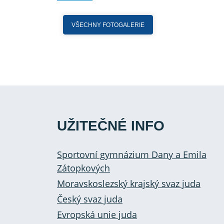
VŠECHNY FOTOGALERIE
UŽITEČNÉ INFO
Sportovní gymnázium Dany a Emila
Zátopkových
Moravskoslezský krajský svaz juda
Český svaz juda
Evropská unie juda