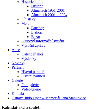
Historie klubu
Historie
Almanach 1951-2001
Almanach 2001 – 2024
Síň slávy
Merch
Fanshop
E-shop
Bazar
Klubový informační systém
Výroční zprávy
Akce
Kalendář akcí
Výsledky
Novinky
Partneři
Hlavní partneři
Ostatní partneři
Galerie
Fotogalerie
Videogalerie
Kontakt
Ostrava Judo Open – Memoriál Jana Stankoviče
Kalendář akcí a soutěží