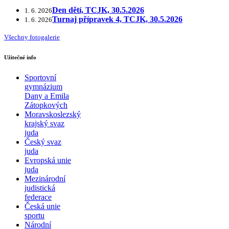
Den dětí, TCJK, 30.5.2026
1. 6. 2026
Turnaj přípravek 4, TCJK, 30.5.2026
1. 6. 2026
Všechny fotogalerie
Užitečné info
Sportovní
gymnázium
Dany a Emila
Zátopkových
Moravskoslezský
krajský svaz
juda
Český svaz
juda
Evropská unie
juda
Mezinárodní
judistická
federace
Česká unie
sportu
Národní