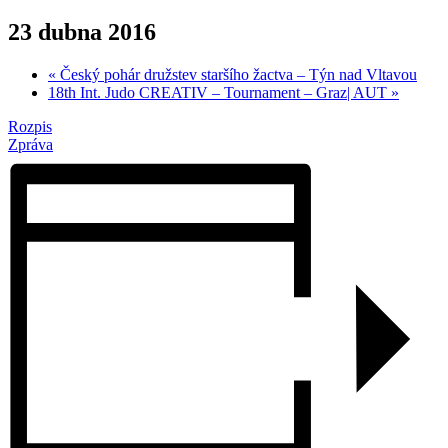
23 dubna 2016
«
Český pohár družstev staršího žactva – Týn nad Vltavou
18th Int. Judo CREATIV – Tournament – Graz| AUT
»
Rozpis
Zpráva