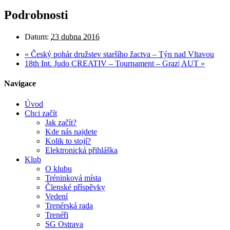
Podrobnosti
Datum:
23 dubna 2016
«
Český pohár družstev staršího žactva – Týn nad Vltavou
18th Int. Judo CREATIV – Tournament – Graz| AUT
»
Navigace
Úvod
Chci začít
Jak začít?
Kde nás najdete
Kolik to stojí?
Elektronická přihláška
Klub
O klubu
Tréninková místa
Členské příspěvky
Vedení
Trenérská rada
Trenéři
SG Ostrava