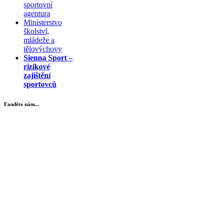
sportovní
agentura
Ministerstvo
školství,
mládeže a
tělovýchovy
Sienna Sport –
rizikové
zajištění
sportovců
Fanděte nám...