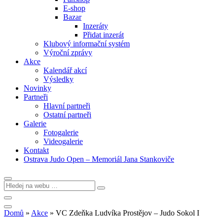
E-shop
Bazar
Inzeráty
Přidat inzerát
Klubový informační systém
Výroční zprávy
Akce
Kalendář akcí
Výsledky
Novinky
Partneři
Hlavní partneři
Ostatní partneři
Galerie
Fotogalerie
Videogalerie
Kontakt
Ostrava Judo Open – Memoriál Jana Stankoviče
Domů
»
Akce
»
VC Zdeňka Ludvíka Prostějov – Judo Sokol I