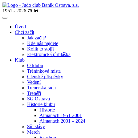
1951 - 2026
75 let
Úvod
Chci začít
Jak začít?
Kde nás najdete
Kolik to stojí?
Elektronická přihláška
Klub
O klubu
Tréninková místa
Členské příspěvky
Vedení
Trenérská rada
Trenéři
SG Ostrava
Historie klubu
Historie
Almanach 1951-2001
Almanach 2001 – 2024
Síň slávy
Merch
Fanshop