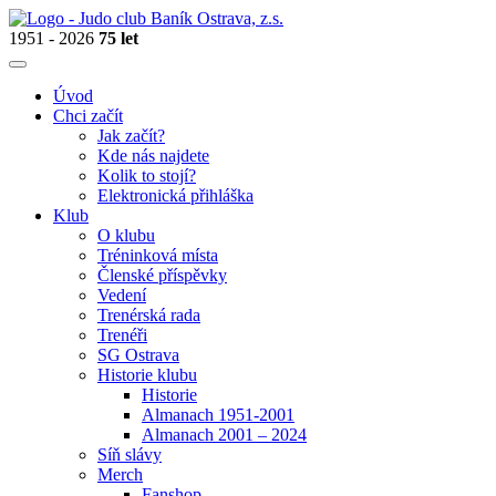
1951 - 2026
75 let
Úvod
Chci začít
Jak začít?
Kde nás najdete
Kolik to stojí?
Elektronická přihláška
Klub
O klubu
Tréninková místa
Členské příspěvky
Vedení
Trenérská rada
Trenéři
SG Ostrava
Historie klubu
Historie
Almanach 1951-2001
Almanach 2001 – 2024
Síň slávy
Merch
Fanshop