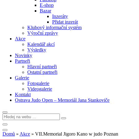
E-shop
Bazar
Inzeráty
Přidat inzerát
Klubový informační systém
Výroční zprávy
Akce
Kalendář akcí
Výsledky
Novinky
Partneři
Hlavní partneři
Ostatní partneři
Galerie
Fotogalerie
Videogalerie
Kontakt
Ostrava Judo Open – Memoriál Jana Stankoviče
Domů
»
Akce
»
VII.Memorial Jigoro Kano w judo Poznan