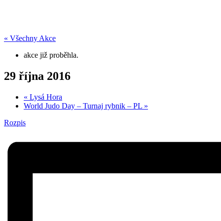
« Všechny Akce
akce již proběhla.
29 října 2016
«
Lysá Hora
World Judo Day – Turnaj rybnik – PL
»
Rozpis