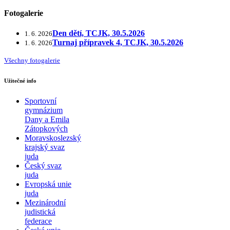
Fotogalerie
Den dětí, TCJK, 30.5.2026
1. 6. 2026
Turnaj přípravek 4, TCJK, 30.5.2026
1. 6. 2026
Všechny fotogalerie
Užitečné info
Sportovní
gymnázium
Dany a Emila
Zátopkových
Moravskoslezský
krajský svaz
juda
Český svaz
juda
Evropská unie
juda
Mezinárodní
judistická
federace