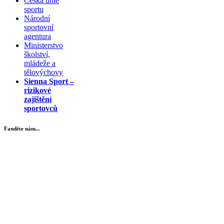
Česká unie
sportu
Národní
sportovní
agentura
Ministerstvo
školství,
mládeže a
tělovýchovy
Sienna Sport –
rizikové
zajištění
sportovců
Fanděte nám...