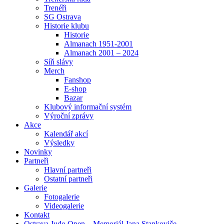
Trenéři
SG Ostrava
Historie klubu
Historie
Almanach 1951-2001
Almanach 2001 – 2024
Síň slávy
Merch
Fanshop
E-shop
Bazar
Klubový informační systém
Výroční zprávy
Akce
Kalendář akcí
Výsledky
Novinky
Partneři
Hlavní partneři
Ostatní partneři
Galerie
Fotogalerie
Videogalerie
Kontakt
Ostrava Judo Open – Memoriál Jana Stankoviče