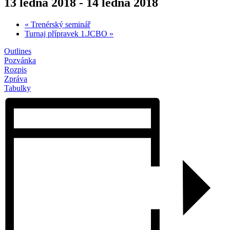
13 ledna 2018
-
14 ledna 2018
«
Trenérský seminář
Turnaj přípravek 1.JCBO
»
Outlines
Pozvánka
Rozpis
Zpráva
Tabulky