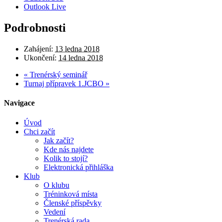
Outlook Live
Podrobnosti
Zahájení:
13 ledna 2018
Ukončení:
14 ledna 2018
«
Trenérský seminář
Turnaj přípravek 1.JCBO
»
Navigace
Úvod
Chci začít
Jak začít?
Kde nás najdete
Kolik to stojí?
Elektronická přihláška
Klub
O klubu
Tréninková místa
Členské příspěvky
Vedení
Trenérská rada