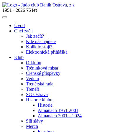
1951 - 2026
75 let
Úvod
Chci začít
Jak začít?
Kde nás najdete
Kolik to stojí?
Elektronická přihláška
Klub
O klubu
Tréninková místa
Členské příspěvky
Vedení
Trenérská rada
Trenéři
SG Ostrava
Historie klubu
Historie
Almanach 1951-2001
Almanach 2001 – 2024
Síň slávy
Merch
Fanshop