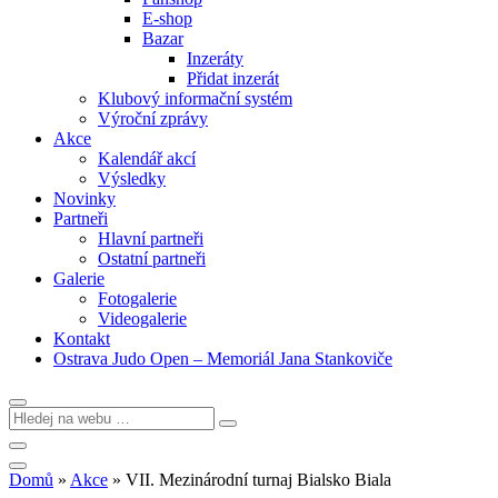
E-shop
Bazar
Inzeráty
Přidat inzerát
Klubový informační systém
Výroční zprávy
Akce
Kalendář akcí
Výsledky
Novinky
Partneři
Hlavní partneři
Ostatní partneři
Galerie
Fotogalerie
Videogalerie
Kontakt
Ostrava Judo Open – Memoriál Jana Stankoviče
Domů
»
Akce
»
VII. Mezinárodní turnaj Bialsko Biala