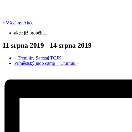
« Všechny Akce
akce již proběhla.
11 srpna 2019
-
14 srpna 2019
«
Tréninky Sareza| TCJK
Příměstský judo camp – 1.turnus
»