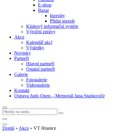
E-shop
Bazar
Inzeráty
Přidat inzerát
Klubový informační systém
Výroční zprávy
Akce
Kalendář akcí
Výsledky
Novinky
Partneři
Hlavní partneři
Ostatní partneři
Galerie
Fotogalerie
Videogalerie
Kontakt
Ostrava Judo Open – Memoriál Jana Stankoviče
Domů
»
Akce
»
VT Hranice