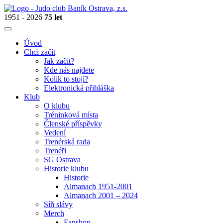
1951 - 2026
75 let
Úvod
Chci začít
Jak začít?
Kde nás najdete
Kolik to stojí?
Elektronická přihláška
Klub
O klubu
Tréninková místa
Členské příspěvky
Vedení
Trenérská rada
Trenéři
SG Ostrava
Historie klubu
Historie
Almanach 1951-2001
Almanach 2001 – 2024
Síň slávy
Merch
Fanshop