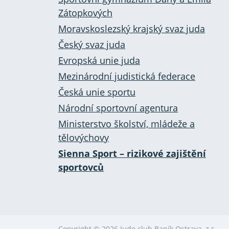
Zátopkových
Moravskoslezský krajský svaz juda
Český svaz juda
Evropská unie juda
Mezinárodní judistická federace
Česká unie sportu
Národní sportovní agentura
Ministerstvo školství, mládeže a
tělovýchovy
Sienna Sport – rizikové zajištění
sportovců
Copyright © 2026 Judo club Baník Ostrava, z.s.