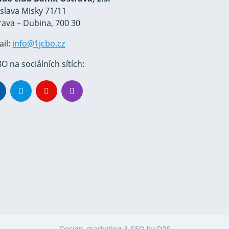
oslava Misky 71/11
rava – Dubina, 700 30
ail:
info@1jcbo.cz
O na sociálních sítích:
Design, marketing & SEO by
DRS