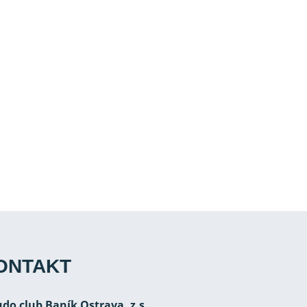
ONTAKT
Judo club Baník Ostrava, z.s.