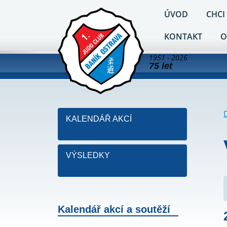
ÚVOD
CHCI
KONTAKT
O
1951 - 2026
75 let
KALENDÁŘ AKCÍ
VÝSLEDKY
Kalendář akcí a soutěží