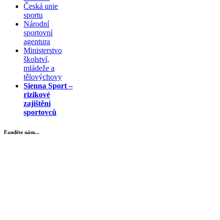
Česká unie
sportu
Národní
sportovní
agentura
Ministerstvo
školství,
mládeže a
tělovýchovy
Sienna Sport –
rizikové
zajištění
sportovců
Fanděte nám...