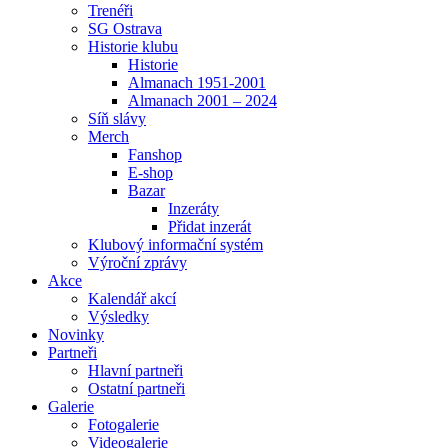
Trenéři
SG Ostrava
Historie klubu
Historie
Almanach 1951-2001
Almanach 2001 – 2024
Síň slávy
Merch
Fanshop
E-shop
Bazar
Inzeráty
Přidat inzerát
Klubový informační systém
Výroční zprávy
Akce
Kalendář akcí
Výsledky
Novinky
Partneři
Hlavní partneři
Ostatní partneři
Galerie
Fotogalerie
Videogalerie