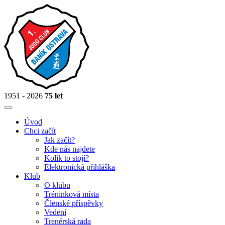
1951 - 2026
75 let
Úvod
Chci začít
Jak začít?
Kde nás najdete
Kolik to stojí?
Elektronická přihláška
Klub
O klubu
Tréninková místa
Členské příspěvky
Vedení
Trenérská rada