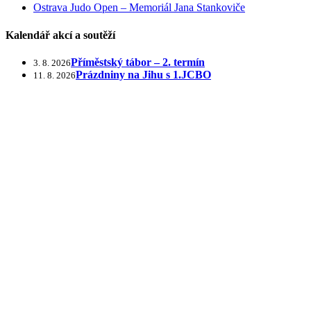
Ostrava Judo Open – Memoriál Jana Stankoviče
Kalendář akcí a soutěží
Příměstský tábor – 2. termín
3. 8. 2026
Prázdniny na Jihu s 1.JCBO
11. 8. 2026