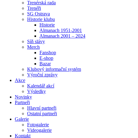
Trenérská rada
Trenéři
SG Ostrava
Historie klubu
Historie
Almanach 1951-2001
Almanach 2001 – 2024
Síň slávy
Merch
Fanshop
E-shop
Bazar
Klubový informační systém
Výroční zprávy
Akce
Kalendář akcí
Výsledky
Novinky
Partneři
Hlavní partneři
Ostatní partneři
Galerie
Fotogalerie
Videogalerie
Kontakt