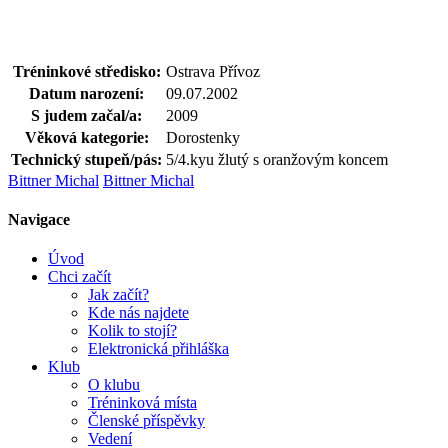
Tréninkové středisko:
Ostrava Přívoz
Datum narození:
09.07.2002
S judem začal/a:
2009
Věková kategorie:
Dorostenky
Technický stupeň/pás:
5/4.kyu žlutý s oranžovým koncem
Bittner Michal
Bittner Michal
Navigace
Úvod
Chci začít
Jak začít?
Kde nás najdete
Kolik to stojí?
Elektronická přihláška
Klub
O klubu
Tréninková místa
Členské příspěvky
Vedení