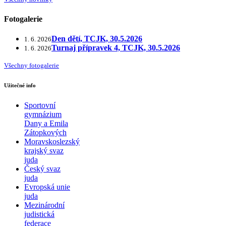
Fotogalerie
Den dětí, TCJK, 30.5.2026
1. 6. 2026
Turnaj přípravek 4, TCJK, 30.5.2026
1. 6. 2026
Všechny fotogalerie
Užitečné info
Sportovní
gymnázium
Dany a Emila
Zátopkových
Moravskoslezský
krajský svaz
juda
Český svaz
juda
Evropská unie
juda
Mezinárodní
judistická
federace