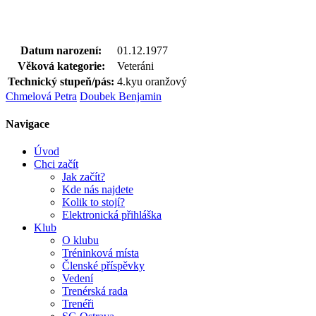
Datum narození:
01.12.1977
Věková kategorie:
Veteráni
Technický stupeň/pás:
4.kyu oranžový
Chmelová Petra
Doubek Benjamin
Navigace
Úvod
Chci začít
Jak začít?
Kde nás najdete
Kolik to stojí?
Elektronická přihláška
Klub
O klubu
Tréninková místa
Členské příspěvky
Vedení
Trenérská rada
Trenéři