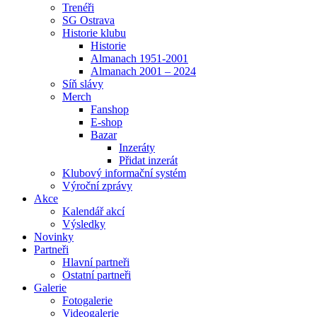
Trenéři
SG Ostrava
Historie klubu
Historie
Almanach 1951-2001
Almanach 2001 – 2024
Síň slávy
Merch
Fanshop
E-shop
Bazar
Inzeráty
Přidat inzerát
Klubový informační systém
Výroční zprávy
Akce
Kalendář akcí
Výsledky
Novinky
Partneři
Hlavní partneři
Ostatní partneři
Galerie
Fotogalerie
Videogalerie