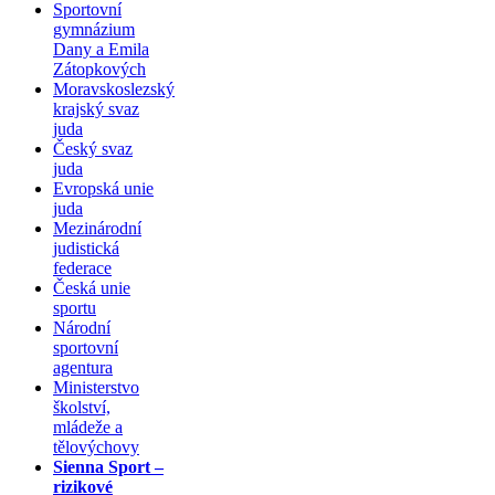
Sportovní
gymnázium
Dany a Emila
Zátopkových
Moravskoslezský
krajský svaz
juda
Český svaz
juda
Evropská unie
juda
Mezinárodní
judistická
federace
Česká unie
sportu
Národní
sportovní
agentura
Ministerstvo
školství,
mládeže a
tělovýchovy
Sienna Sport –
rizikové