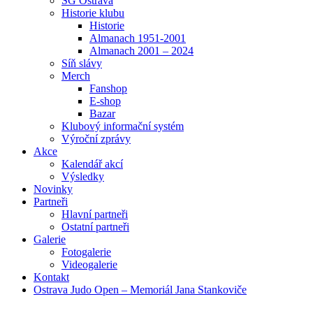
SG Ostrava
Historie klubu
Historie
Almanach 1951-2001
Almanach 2001 – 2024
Síň slávy
Merch
Fanshop
E-shop
Bazar
Klubový informační systém
Výroční zprávy
Akce
Kalendář akcí
Výsledky
Novinky
Partneři
Hlavní partneři
Ostatní partneři
Galerie
Fotogalerie
Videogalerie
Kontakt
Ostrava Judo Open – Memoriál Jana Stankoviče