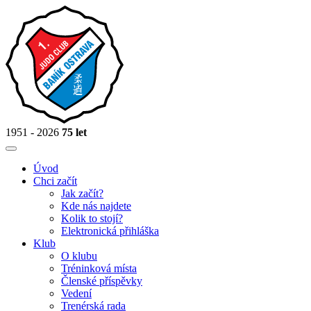
1951 - 2026
75 let
Úvod
Chci začít
Jak začít?
Kde nás najdete
Kolik to stojí?
Elektronická přihláška
Klub
O klubu
Tréninková místa
Členské příspěvky
Vedení
Trenérská rada