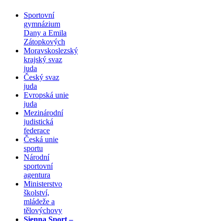
Sportovní
gymnázium
Dany a Emila
Zátopkových
Moravskoslezský
krajský svaz
juda
Český svaz
juda
Evropská unie
juda
Mezinárodní
judistická
federace
Česká unie
sportu
Národní
sportovní
agentura
Ministerstvo
školství,
mládeže a
tělovýchovy
Sienna Sport –