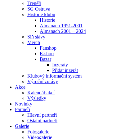
Trenéři
SG Ostrava
Historie klubu
Historie
Almanach 1951-2001
Almanach 2001 – 2024
Síň slávy
Merch
Fanshop
E-shop
Bazar
Inzeráty
Přidat inzerát
Klubový informační systém
Výroční zprávy
Akce
Kalendář akcí
Výsledky
Novinky
Partneři
Hlavní partneři
Ostatní partneři
Galerie
Fotogalerie
Videogalerie