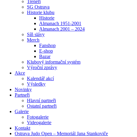
Trenéři
SG Ostrava
Historie klubu
Historie
Almanach 1951-2001
Almanach 2001 – 2024
Síň slávy
Merch
Fanshop
E-shop
Bazar
Klubový informační systém
Výroční zprávy
Akce
Kalendář akcí
Výsledky
Novinky
Partneři
Hlavní partneři
Ostatní partneři
Galerie
Fotogalerie
Videogalerie
Kontakt
Ostrava Judo Open – Memoriál Jana Stankoviče