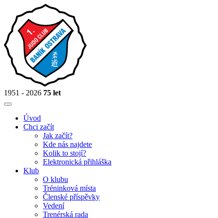
1951 - 2026
75 let
Úvod
Chci začít
Jak začít?
Kde nás najdete
Kolik to stojí?
Elektronická přihláška
Klub
O klubu
Tréninková místa
Členské příspěvky
Vedení
Trenérská rada