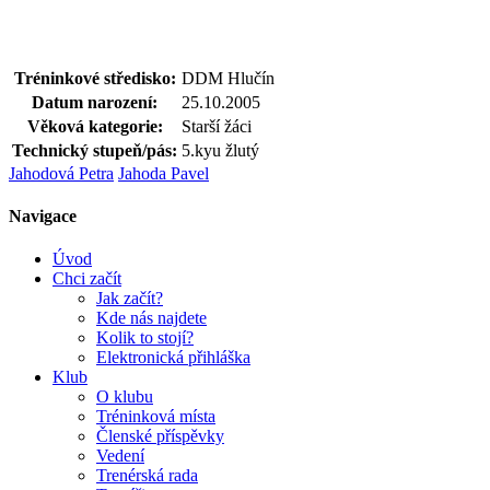
Tréninkové středisko:
DDM Hlučín
Datum narození:
25.10.2005
Věková kategorie:
Starší žáci
Technický stupeň/pás:
5.kyu žlutý
Jahodová Petra
Jahoda Pavel
Navigace
Úvod
Chci začít
Jak začít?
Kde nás najdete
Kolik to stojí?
Elektronická přihláška
Klub
O klubu
Tréninková místa
Členské příspěvky
Vedení
Trenérská rada