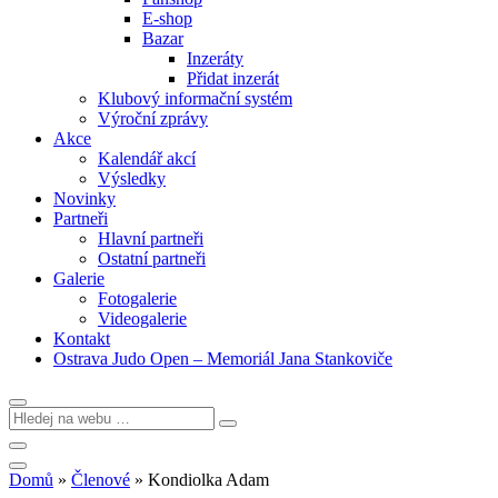
E-shop
Bazar
Inzeráty
Přidat inzerát
Klubový informační systém
Výroční zprávy
Akce
Kalendář akcí
Výsledky
Novinky
Partneři
Hlavní partneři
Ostatní partneři
Galerie
Fotogalerie
Videogalerie
Kontakt
Ostrava Judo Open – Memoriál Jana Stankoviče
Domů
»
Členové
»
Kondiolka Adam