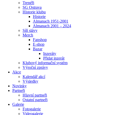
Trenéři
SG Ostrava
Historie klubu
Historie
Almanach 1951-2001
Almanach 2001 – 2024
Síň slávy
Merch
Fanshop
E-shop
Bazar
Inzeráty
Přidat inzerát
Klubový informační systém
Výroční zprávy
Akce
Kalendář akcí
Výsledky
Novinky
Partneři
Hlavní partneři
Ostatní partneři
Galerie
Fotogalerie
Videogalerie