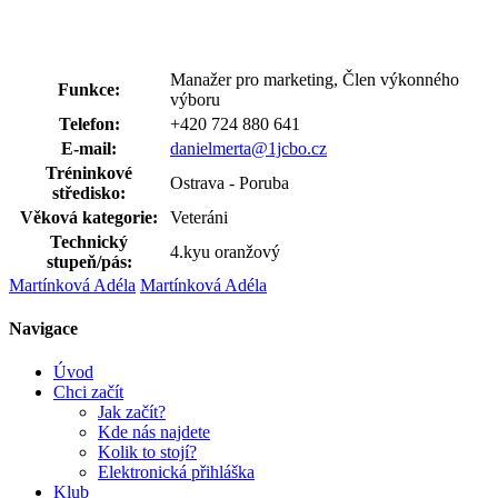
Manažer pro marketing, Člen výkonného
Funkce:
výboru
Telefon:
+420 724 880 641
E-mail:
danielmerta@1jcbo.cz
Tréninkové
Ostrava - Poruba
středisko:
Věková kategorie:
Veteráni
Technický
4.kyu oranžový
stupeň/pás:
Martínková Adéla
Martínková Adéla
Navigace
Úvod
Chci začít
Jak začít?
Kde nás najdete
Kolik to stojí?
Elektronická přihláška
Klub