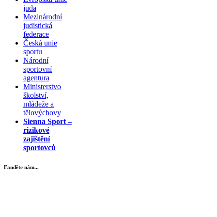
juda
Mezinárodní
judistická
federace
Česká unie
sportu
Národní
sportovní
agentura
Ministerstvo
školství,
mládeže a
tělovýchovy
Sienna Sport –
rizikové
zajištění
sportovců
Fanděte nám...