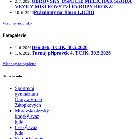
OBROVSKÝ ÚSPĚCH! MELICHAR ŠKODA
2. 7. 2026
VEZE Z MISTROVSTVÍ EVROPY BRONZ!
Prázdniny na Jihu s 1.JCBO
10. 6. 2026
Všechny novinky
Fotogalerie
Den dětí, TCJK, 30.5.2026
1. 6. 2026
Turnaj přípravek 4, TCJK, 30.5.2026
1. 6. 2026
Všechny fotogalerie
Užitečné info
Sportovní
gymnázium
Dany a Emila
Zátopkových
Moravskoslezský
krajský svaz
juda
Český svaz
juda
Evropská unie