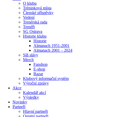
O klubu
Tréninková místa
Členské příspěvky
Vedení
Trenérská rada
Trenéři
SG Ostrava
Historie klubu
Historie
Almanach 1951-2001
Almanach 2001 – 2024
Síň slávy
Merch
Fanshop
E-shop
Bazar
Klubový informační systém
Výroční zprávy
Akce
Kalendář akcí
Výsledky
Novinky
Partneři
Hlavní partneři
Ostatní partneři