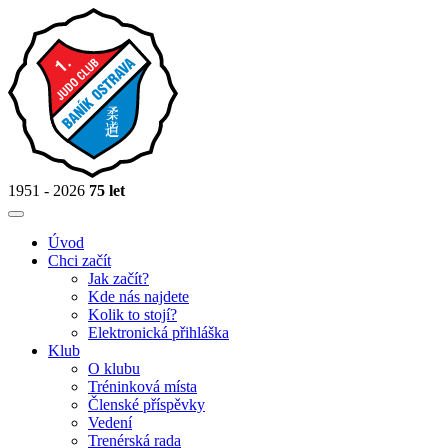
1951 - 2026
75 let
Úvod
Chci začít
Jak začít?
Kde nás najdete
Kolik to stojí?
Elektronická přihláška
Klub
O klubu
Tréninková místa
Členské příspěvky
Vedení
Trenérská rada