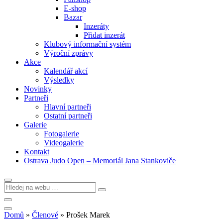
E-shop
Bazar
Inzeráty
Přidat inzerát
Klubový informační systém
Výroční zprávy
Akce
Kalendář akcí
Výsledky
Novinky
Partneři
Hlavní partneři
Ostatní partneři
Galerie
Fotogalerie
Videogalerie
Kontakt
Ostrava Judo Open – Memoriál Jana Stankoviče
Domů
»
Členové
»
Prošek Marek