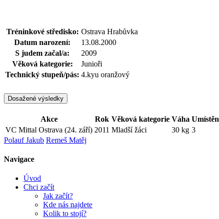
Tréninkové středisko:
Ostrava Hrabůvka
Datum narození:
13.08.2000
S judem začal/a:
2009
Věková kategorie:
Junioři
Technický stupeň/pás:
4.kyu oranžový
Dosažené výsledky
Akce
Rok
Věková kategorie
Váha
Umístěn
VC Mittal Ostrava (24. září)
2011
Mladší žáci
30 kg
3
Polauf Jakub
Remeš Matěj
Navigace
Úvod
Chci začít
Jak začít?
Kde nás najdete
Kolik to stojí?