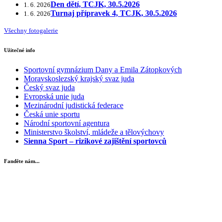
Den dětí, TCJK, 30.5.2026
1. 6. 2026
Turnaj přípravek 4, TCJK, 30.5.2026
1. 6. 2026
Všechny fotogalerie
Užitečné info
Sportovní gymnázium Dany a Emila Zátopkových
Moravskoslezský krajský svaz juda
Český svaz juda
Evropská unie juda
Mezinárodní judistická federace
Česká unie sportu
Národní sportovní agentura
Ministerstvo školství, mládeže a tělovýchovy
Sienna Sport – rizikové zajištění sportovců
Fanděte nám...