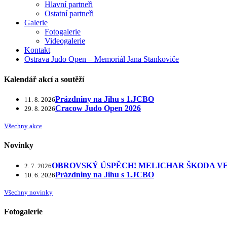
Hlavní partneři
Ostatní partneři
Galerie
Fotogalerie
Videogalerie
Kontakt
Ostrava Judo Open – Memoriál Jana Stankoviče
Kalendář akcí a soutěží
Prázdniny na Jihu s 1.JCBO
11. 8. 2026
Cracow Judo Open 2026
29. 8. 2026
Všechny akce
Novinky
OBROVSKÝ ÚSPĚCH! MELICHAR ŠKODA VE
2. 7. 2026
Prázdniny na Jihu s 1.JCBO
10. 6. 2026
Všechny novinky
Fotogalerie