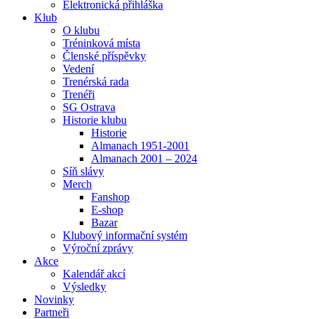
Elektronická přihláška
Klub
O klubu
Tréninková místa
Členské příspěvky
Vedení
Trenérská rada
Trenéři
SG Ostrava
Historie klubu
Historie
Almanach 1951-2001
Almanach 2001 – 2024
Síň slávy
Merch
Fanshop
E-shop
Bazar
Klubový informační systém
Výroční zprávy
Akce
Kalendář akcí
Výsledky
Novinky
Partneři