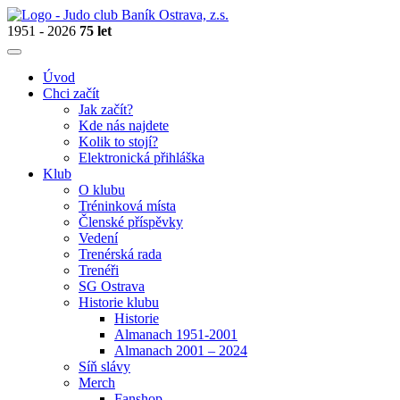
1951 - 2026
75 let
Úvod
Chci začít
Jak začít?
Kde nás najdete
Kolik to stojí?
Elektronická přihláška
Klub
O klubu
Tréninková místa
Členské příspěvky
Vedení
Trenérská rada
Trenéři
SG Ostrava
Historie klubu
Historie
Almanach 1951-2001
Almanach 2001 – 2024
Síň slávy
Merch
Fanshop