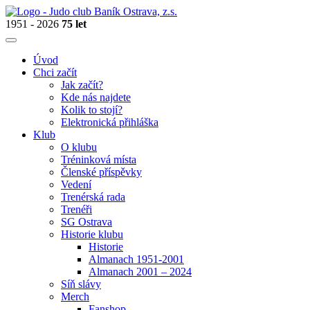
1951 - 2026
75 let
Úvod
Chci začít
Jak začít?
Kde nás najdete
Kolik to stojí?
Elektronická přihláška
Klub
O klubu
Tréninková místa
Členské příspěvky
Vedení
Trenérská rada
Trenéři
SG Ostrava
Historie klubu
Historie
Almanach 1951-2001
Almanach 2001 – 2024
Síň slávy
Merch
Fanshop