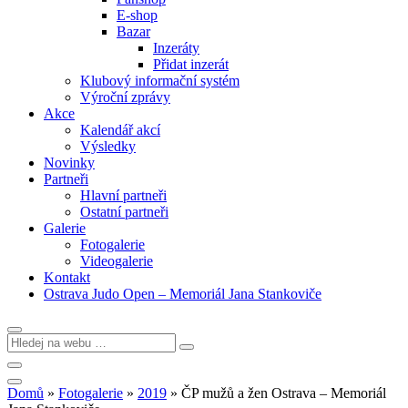
E-shop
Bazar
Inzeráty
Přidat inzerát
Klubový informační systém
Výroční zprávy
Akce
Kalendář akcí
Výsledky
Novinky
Partneři
Hlavní partneři
Ostatní partneři
Galerie
Fotogalerie
Videogalerie
Kontakt
Ostrava Judo Open – Memoriál Jana Stankoviče
Domů
»
Fotogalerie
»
2019
»
ČP mužů a žen Ostrava – Memoriál