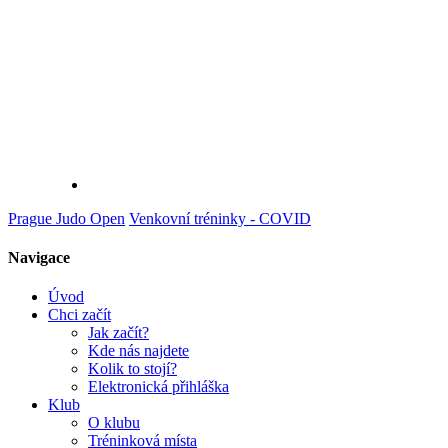
Prague Judo Open
Venkovní tréninky - COVID
Navigace
Úvod
Chci začít
Jak začít?
Kde nás najdete
Kolik to stojí?
Elektronická přihláška
Klub
O klubu
Tréninková místa