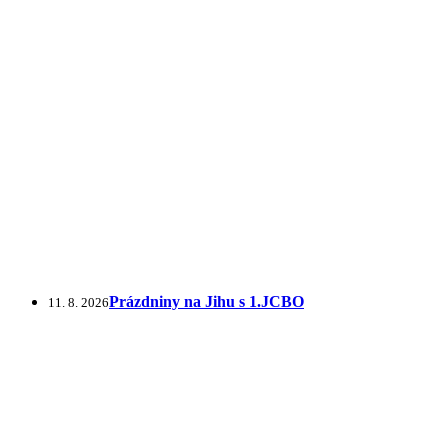
Prázdniny na Jihu s 1.JCBO
11. 8. 2026