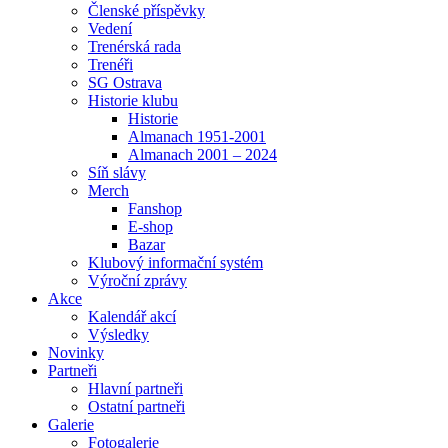
Členské příspěvky
Vedení
Trenérská rada
Trenéři
SG Ostrava
Historie klubu
Historie
Almanach 1951-2001
Almanach 2001 – 2024
Síň slávy
Merch
Fanshop
E-shop
Bazar
Klubový informační systém
Výroční zprávy
Akce
Kalendář akcí
Výsledky
Novinky
Partneři
Hlavní partneři
Ostatní partneři
Galerie
Fotogalerie