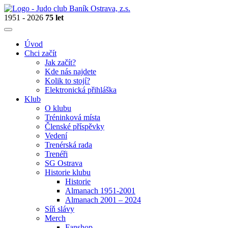
1951 - 2026
75 let
Úvod
Chci začít
Jak začít?
Kde nás najdete
Kolik to stojí?
Elektronická přihláška
Klub
O klubu
Tréninková místa
Členské příspěvky
Vedení
Trenérská rada
Trenéři
SG Ostrava
Historie klubu
Historie
Almanach 1951-2001
Almanach 2001 – 2024
Síň slávy
Merch
Fanshop