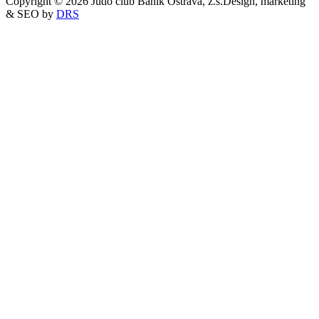
Copyright © 2026 Judo club Baník Ostrava, z.s.
Design, marketing
& SEO by
DRS