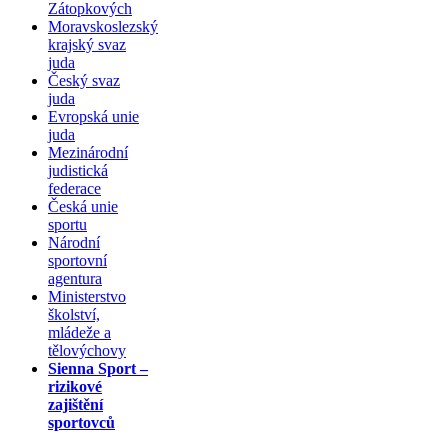
Zátopkových
Moravskoslezský
krajský svaz
juda
Český svaz
juda
Evropská unie
juda
Mezinárodní
judistická
federace
Česká unie
sportu
Národní
sportovní
agentura
Ministerstvo
školství,
mládeže a
tělovýchovy
Sienna Sport –
rizikové
zajištění
sportovců