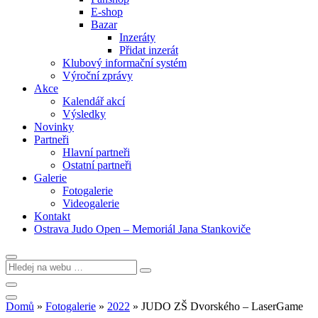
E-shop
Bazar
Inzeráty
Přidat inzerát
Klubový informační systém
Výroční zprávy
Akce
Kalendář akcí
Výsledky
Novinky
Partneři
Hlavní partneři
Ostatní partneři
Galerie
Fotogalerie
Videogalerie
Kontakt
Ostrava Judo Open – Memoriál Jana Stankoviče
Domů
»
Fotogalerie
»
2022
»
JUDO ZŠ Dvorského – LaserGame