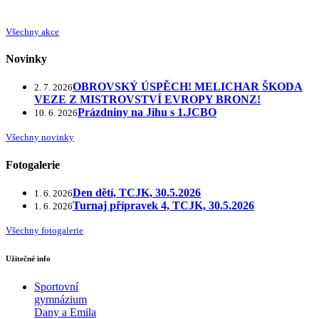
Všechny akce
Novinky
OBROVSKÝ ÚSPĚCH! MELICHAR ŠKODA
2. 7. 2026
VEZE Z MISTROVSTVÍ EVROPY BRONZ!
Prázdniny na Jihu s 1.JCBO
10. 6. 2026
Všechny novinky
Fotogalerie
Den dětí, TCJK, 30.5.2026
1. 6. 2026
Turnaj přípravek 4, TCJK, 30.5.2026
1. 6. 2026
Všechny fotogalerie
Užitečné info
Sportovní
gymnázium
Dany a Emila