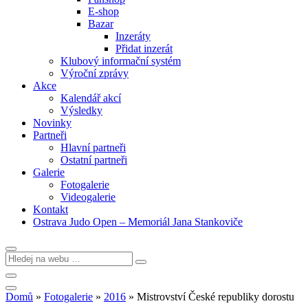
E-shop
Bazar
Inzeráty
Přidat inzerát
Klubový informační systém
Výroční zprávy
Akce
Kalendář akcí
Výsledky
Novinky
Partneři
Hlavní partneři
Ostatní partneři
Galerie
Fotogalerie
Videogalerie
Kontakt
Ostrava Judo Open – Memoriál Jana Stankoviče
Domů
»
Fotogalerie
»
2016
»
Mistrovství České republiky dorostu