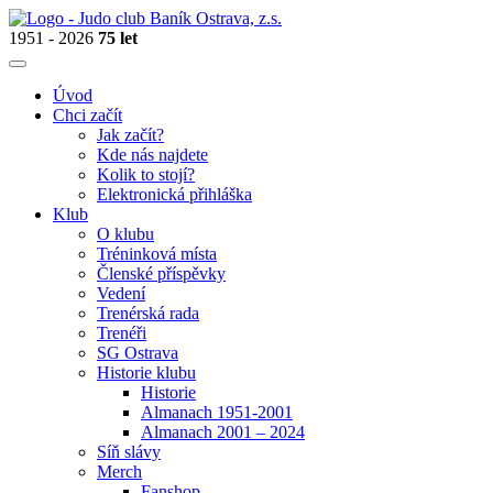
1951 - 2026
75 let
Úvod
Chci začít
Jak začít?
Kde nás najdete
Kolik to stojí?
Elektronická přihláška
Klub
O klubu
Tréninková místa
Členské příspěvky
Vedení
Trenérská rada
Trenéři
SG Ostrava
Historie klubu
Historie
Almanach 1951-2001
Almanach 2001 – 2024
Síň slávy
Merch
Fanshop