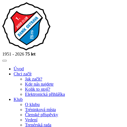
1951 - 2026
75 let
Úvod
Chci začít
Jak začít?
Kde nás najdete
Kolik to stojí?
Elektronická přihláška
Klub
O klubu
Tréninková místa
Členské příspěvky
Vedení
Trenérská rada