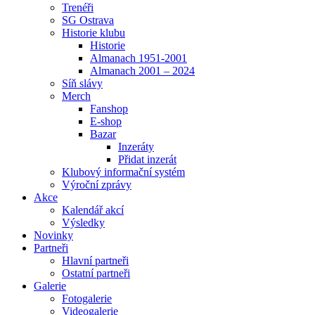
Trenéři
SG Ostrava
Historie klubu
Historie
Almanach 1951-2001
Almanach 2001 – 2024
Síň slávy
Merch
Fanshop
E-shop
Bazar
Inzeráty
Přidat inzerát
Klubový informační systém
Výroční zprávy
Akce
Kalendář akcí
Výsledky
Novinky
Partneři
Hlavní partneři
Ostatní partneři
Galerie
Fotogalerie
Videogalerie