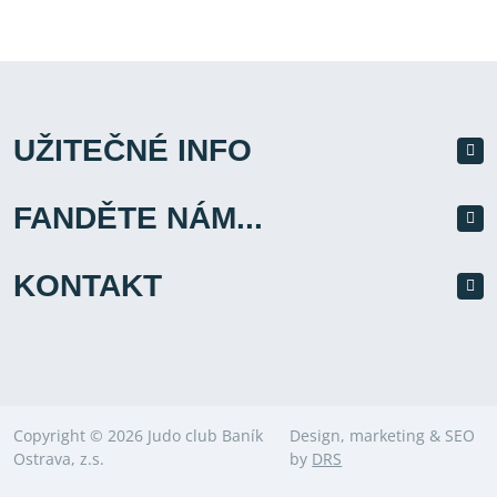
UŽITEČNÉ INFO
FANDĚTE NÁM...
KONTAKT
Copyright © 2026 Judo club Baník
Design, marketing & SEO
Ostrava, z.s.
by
DRS