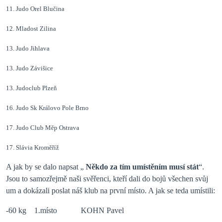
11. Judo Orel Blučina
12. Mladost Zilina
13. Judo Jihlava
13. Judo Závišice
13. Judoclub Plzeň
16. Judo Sk Královo Pole Brno
17. Judo Club Měp Ostrava
17. Slávia Kroměříž
A jak by se dalo napsat „
Někdo za tím umístěním musí stát
“.
Jsou to samozřejmě naši svěřenci, kteří dali do bojů všechen svůj
um a dokázali poslat náš klub na první místo. A jak se teda umístili:
-60 kg
1.místo
KOHN Pavel