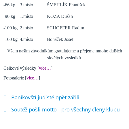
-66 kg
3.místo
ŠMEHLÍK František
-90 kg
1.místo
KOZA Dušan
-100 kg
2.místo
SCHOFFER Radim
-100 kg
4.místo
Boháček Josef
Všem naším závodníkům gratulujeme a přejeme mnoho dalších
skvělých výsledků.
Celkové výsledky [
více…
]
Fotogalerie [
více…
]
Baníkovští judisté opět zářili
Soutěž pošli motto - pro všechny členy klubu