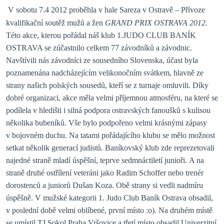
V sobotu 7.4 2012 proběhla v hale Sareza v Ostravě – Přívoze
kvalifikační soutěž mužů a žen
GRAND PRIX OSTRAVA 2012.
Této akce, kterou pořádal náš klub 1.JUDO CLUB BANÍK
OSTRAVA se zúčastnilo celkem 77 závodníků a závodnic.
Navštívili nás závodníci ze sousedního Slovenska, účast byla
poznamenána nadcházejícím velikonočním svátkem, hlavně ze
strany našich polských sousedů, kteří se z turnaje omluvili. Díky
dobré organizaci, akce měla velmi příjemnou atmosféru, na které se
podílela v hledišti i silná podpora ostravských fanoušků s kulisou
několika bubeníků. Vše bylo podpořeno velmi krásnými zápasy
v bojovném duchu. Na tatami pořádajícího klubu se mělo možnost
setkat několik generací judistů. Baníkovský klub zde reprezetovali
najedné straně mladí úspěšní, teprve sedmnáctiletí junioři. A na
straně druhé ostřílení veteráni jako Radim Schoffer nebo trenér
dorostenců a juniorů Dušan Koza. Obě strany si vedli nadmíru
úspěšně.
V mužské kategorii 1. Judo Club Baník Ostrava obsadil,
v poslední době velmi oblíbené, první místo :o).
Na druhém místě
se umístil TJ Sokol Praha Vršovice a třetí místo obsadil Univerzitní