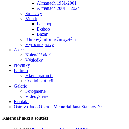
Almanach 1951-2001
Almanach 2001 – 2024
Síň slávy
Merch
Fanshop
E-shop
Bazar
Klubový informační systém
Výroční zprávy
Akce
Kalendář akcí
Výsledky
Novinky
Partneři
Hlavní partneři
Ostatní partneři
Galerie
Fotogalerie
Videogalerie
Kontakt
Ostrava Judo Open – Memoriál Jana Stankoviče
Kalendář akcí a soutěží