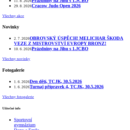
Prázdniny na Jihu s 1.JCBO
11. 8. 2026
Cracow Judo Open 2026
29. 8. 2026
Všechny akce
Novinky
OBROVSKÝ ÚSPĚCH! MELICHAR ŠKODA
2. 7. 2026
VEZE Z MISTROVSTVÍ EVROPY BRONZ!
Prázdniny na Jihu s 1.JCBO
10. 6. 2026
Všechny novinky
Fotogalerie
Den dětí, TCJK, 30.5.2026
1. 6. 2026
Turnaj přípravek 4, TCJK, 30.5.2026
1. 6. 2026
Všechny fotogalerie
Užitečné info
Sportovní
gymnázium