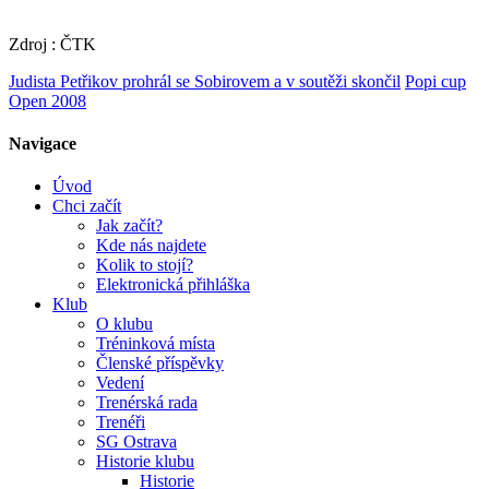
Zdroj : ČTK
Judista Petřikov prohrál se Sobirovem a v soutěži skončil
Popi cup
Open 2008
Navigace
Úvod
Chci začít
Jak začít?
Kde nás najdete
Kolik to stojí?
Elektronická přihláška
Klub
O klubu
Tréninková místa
Členské příspěvky
Vedení
Trenérská rada
Trenéři
SG Ostrava
Historie klubu
Historie