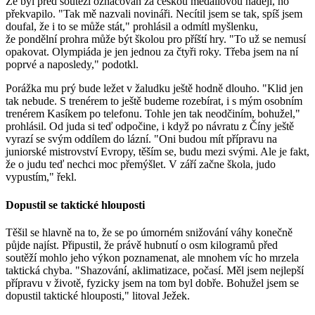
Že byl před soutěží označován za českou medailovou naději, ho
překvapilo. "Tak mě nazvali novináři. Necítil jsem se tak, spíš jsem
doufal, že i to se může stát," prohlásil a odmítl myšlenku,
že pondělní prohra může být školou pro příští hry. "To už se nemusí
opakovat. Olympiáda je jen jednou za čtyři roky. Třeba jsem na ní
poprvé a naposledy," podotkl.
Porážka mu prý bude ležet v žaludku ještě hodně dlouho. "Klid jen
tak nebude. S trenérem to ještě budeme rozebírat, i s mým osobním
trenérem Kasíkem po telefonu. Tohle jen tak neodčiním, bohužel,"
prohlásil. Od juda si teď odpočine, i když po návratu z Číny ještě
vyrazí se svým oddílem do lázní. "Oni budou mít přípravu na
juniorské mistrovství Evropy, těším se, budu mezi svými. Ale je fakt,
že o judu teď nechci moc přemýšlet. V září začne škola, judo
vypustím," řekl.
Dopustil se taktické hlouposti
Těšil se hlavně na to, že se po úmorném snižování váhy konečně
půjde najíst. Připustil, že právě hubnutí o osm kilogramů před
soutěží mohlo jeho výkon poznamenat, ale mnohem víc ho mrzela
taktická chyba. "Shazování, aklimatizace, počasí. Měl jsem nejlepší
přípravu v životě, fyzicky jsem na tom byl dobře. Bohužel jsem se
dopustil taktické hlouposti," litoval Ježek.