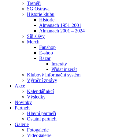
Trenéři
SG Ostrava
Historie klubu
Historie
Almanach 1951-2001
Almanach 2001 – 2024
Síň slávy
Merch
Fanshop
E-shop
Bazar
Inzeráty
Přidat inzerát
Klubový informační systém
Výroční zprávy
Akce
Kalendář akcí
Výsledky
Novinky
Partneři
Hlavní partneři
Ostatní partneři
Galerie
Fotogalerie
Videogalerie