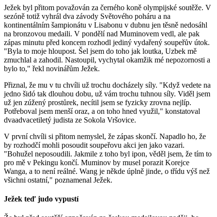
Ježek
byl přitom považován za černého koně olympijské soutěže. V
sezóně totiž vyhrál dva závody Světového poháru a na
kontinentálním šampionátu v Lisabonu v dubnu jen těsně nedosáhl
na bronzovou medaili. V pondělí nad Muminovem vedl, ale pak
zápas minutu před koncem rozhodl jediný vydařený soupeřův útok.
"Byla to moje hloupost. Šel jsem do toho jak loutka, Uzbek mě
zmuchlal a zahodil. Nastoupil, vychytal okamžik mé nepozornosti a
bylo to," řekl novinářům Ježek.
Přiznal, že mu v tu chvíli už trochu docházely síly. "Když vedete na
jedno šidó tak dlouhou dobu, už vám trochu tuhnou síly. Viděl jsem
už jen zúžený prostůrek, necítil jsem se fyzicky zrovna nejlíp.
Potřeboval jsem menší oraz, a on toho hned využil," konstatoval
dvaadvacetiletý judista ze Sokola Vršovice.
V první chvíli si přitom nemyslel, že zápas skončí. Napadlo ho, že
by rozhodčí mohli posoudit soupeřovu akci jen jako vazari.
"Bohužel neposoudili. Jakmile z toho byl ipon, věděl jsem, že tím to
pro mě v Pekingu končí. Muminov by musel porazit Korejce
Wanga, a to není reálné. Wang je někde úplně jinde, o třídu výš než
všichni ostatní," poznamenal Ježek.
Ježek teď judo vypustí