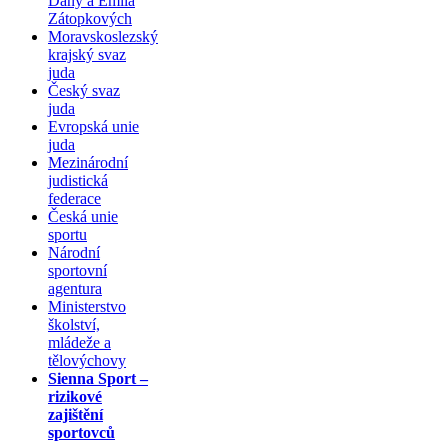
Dany a Emila
Zátopkových
Moravskoslezský
krajský svaz
juda
Český svaz
juda
Evropská unie
juda
Mezinárodní
judistická
federace
Česká unie
sportu
Národní
sportovní
agentura
Ministerstvo
školství,
mládeže a
tělovýchovy
Sienna Sport –
rizikové
zajištění
sportovců