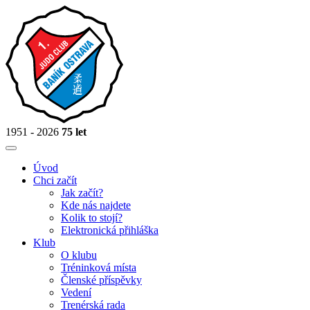
1951 - 2026
75 let
Úvod
Chci začít
Jak začít?
Kde nás najdete
Kolik to stojí?
Elektronická přihláška
Klub
O klubu
Tréninková místa
Členské příspěvky
Vedení
Trenérská rada