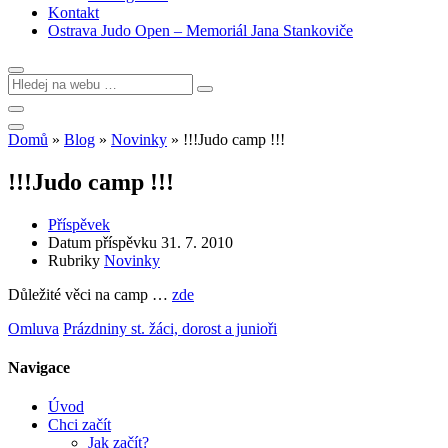
Kontakt
Ostrava Judo Open – Memoriál Jana Stankoviče
Domů
»
Blog
»
Novinky
»
!!!Judo camp !!!
!!!Judo camp !!!
Příspěvek
Datum příspěvku
31. 7. 2010
Rubriky
Novinky
Důležité věci na camp …
zde
Omluva
Prázdniny st. žáci, dorost a junioři
Navigace
Úvod
Chci začít
Jak začít?