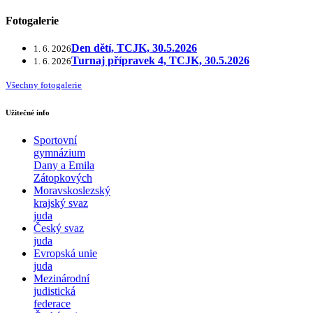
Fotogalerie
Den dětí, TCJK, 30.5.2026
1. 6. 2026
Turnaj přípravek 4, TCJK, 30.5.2026
1. 6. 2026
Všechny fotogalerie
Užitečné info
Sportovní
gymnázium
Dany a Emila
Zátopkových
Moravskoslezský
krajský svaz
juda
Český svaz
juda
Evropská unie
juda
Mezinárodní
judistická
federace