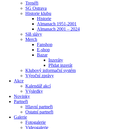
Trenéři
SG Ostrava
Historie klubu
Historie
Almanach 1951-2001
Almanach 2001 – 2024
Síň slávy
Merch
Fanshop
E-shop
Bazar
Inzeráty
Přidat inzerát
Klubový informační systém
Výroční zprávy
Akce
Kalendář akcí
Výsledky
Novinky
Partneři
Hlavní partneři
Ostatní partneři
Galerie
Fotogalerie
Videogalerie