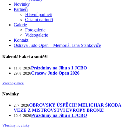
Novinky
Partneři
Hlavní partneři
Ostatní partneři
Galerie
Fotogalerie
Videogalerie
Kontakt
Ostrava Judo Open – Memoriál Jana Stankoviče
Kalendář akcí a soutěží
Prázdniny na Jihu s 1.JCBO
11. 8. 2026
Cracow Judo Open 2026
29. 8. 2026
Všechny akce
Novinky
OBROVSKÝ ÚSPĚCH! MELICHAR ŠKODA
2. 7. 2026
VEZE Z MISTROVSTVÍ EVROPY BRONZ!
Prázdniny na Jihu s 1.JCBO
10. 6. 2026
Všechny novinky