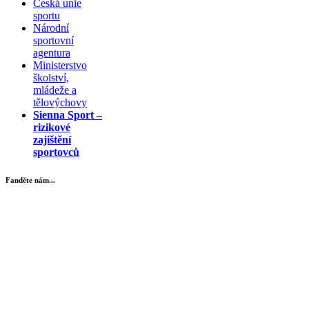
Česká unie
sportu
Národní
sportovní
agentura
Ministerstvo
školství,
mládeže a
tělovýchovy
Sienna Sport –
rizikové
zajištění
sportovců
Fanděte nám...