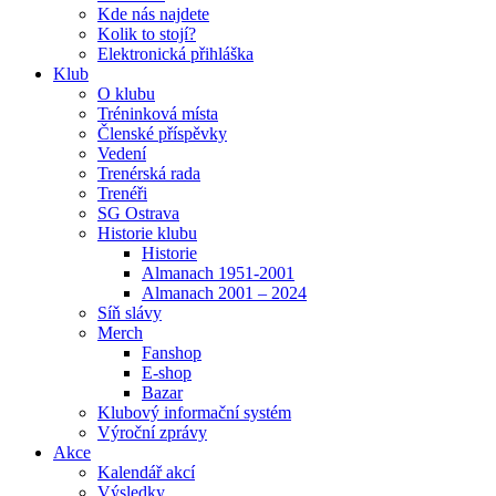
Kde nás najdete
Kolik to stojí?
Elektronická přihláška
Klub
O klubu
Tréninková místa
Členské příspěvky
Vedení
Trenérská rada
Trenéři
SG Ostrava
Historie klubu
Historie
Almanach 1951-2001
Almanach 2001 – 2024
Síň slávy
Merch
Fanshop
E-shop
Bazar
Klubový informační systém
Výroční zprávy
Akce
Kalendář akcí
Výsledky