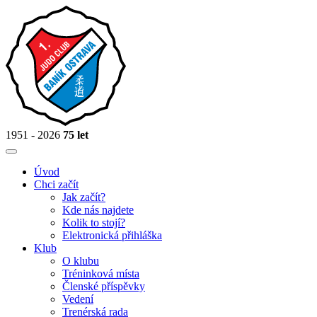
1951 - 2026
75 let
Úvod
Chci začít
Jak začít?
Kde nás najdete
Kolik to stojí?
Elektronická přihláška
Klub
O klubu
Tréninková místa
Členské příspěvky
Vedení
Trenérská rada