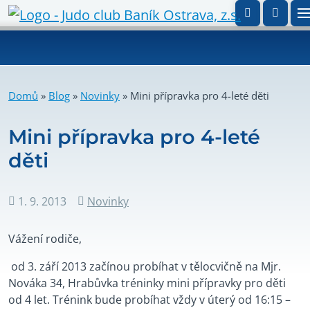
Domů
»
Blog
»
Novinky
»
Mini přípravka pro 4-leté děti
Mini přípravka pro 4-leté
děti
1. 9. 2013
Novinky
Datum
Rubriky
příspěvku
Vážení rodiče,
od 3. září 2013 začínou probíhat v tělocvičně na Mjr.
Nováka 34, Hrabůvka tréninky mini přípravky pro děti
od 4 let. Trénink bude probíhat vždy v úterý od 16:15 –