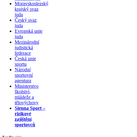
Moravskoslezský
krajský svaz
juda
Český svaz
juda
Evropská unie
juda
Mezinárodní
judistická
federace
Česká unie
sportu
Národní
sportovní
agentura
Ministerstvo
školství,
mládeže a
tělovýchovy
Sienna Sport –
rizikové
zajištění
sportovců
Fanděte nám...