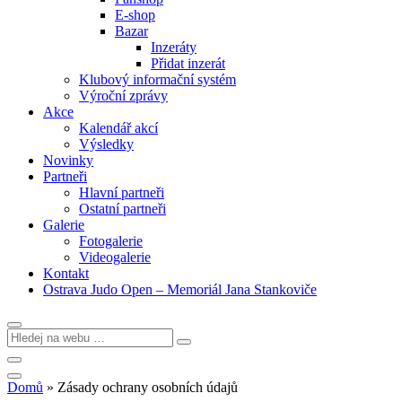
E-shop
Bazar
Inzeráty
Přidat inzerát
Klubový informační systém
Výroční zprávy
Akce
Kalendář akcí
Výsledky
Novinky
Partneři
Hlavní partneři
Ostatní partneři
Galerie
Fotogalerie
Videogalerie
Kontakt
Ostrava Judo Open – Memoriál Jana Stankoviče
Domů
»
Zásady ochrany osobních údajů