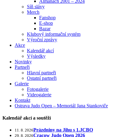
Almanach 2001 – 2024
Síň slávy
Merch
Fanshop
E-shop
Bazar
Klubový informační systém
Výroční zprávy
Akce
Kalendář akcí
Výsledky
Novinky
Partneři
Hlavní partneři
Ostatní partneři
Galerie
Fotogalerie
Videogalerie
Kontakt
Ostrava Judo Open – Memoriál Jana Stankoviče
Kalendář akcí a soutěží
Prázdniny na Jihu s 1.JCBO
11. 8. 2026
Cracow Judo Open 2026
29. 8. 2026