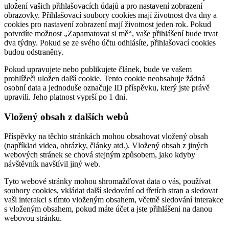
uložení vašich přihlašovacích údajů a pro nastavení zobrazení
obrazovky. Přihlašovací soubory cookies mají životnost dva dny a
cookies pro nastavení zobrazení mají životnost jeden rok. Pokud
potvrdíte možnost „Zapamatovat si mě“, vaše přihlášení bude trvat
dva týdny. Pokud se ze svého účtu odhlásíte, přihlašovací cookies
budou odstraněny.
Pokud upravujete nebo publikujete článek, bude ve vašem
prohlížeči uložen další cookie. Tento cookie neobsahuje žádná
osobní data a jednoduše označuje ID příspěvku, který jste právě
upravili. Jeho platnost vyprší po 1 dni.
Vložený obsah z dalších webů
Příspěvky na těchto stránkách mohou obsahovat vložený obsah
(například videa, obrázky, články atd.). Vložený obsah z jiných
webových stránek se chová stejným způsobem, jako kdyby
návštěvník navštívil jiný web.
Tyto webové stránky mohou shromažďovat data o vás, používat
soubory cookies, vkládat další sledování od třetích stran a sledovat
vaši interakci s tímto vloženým obsahem, včetně sledování interakce
s vloženým obsahem, pokud máte účet a jste přihlášeni na danou
webovou stránku.