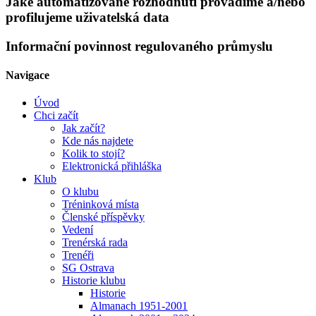
Jaké automatizované rozhodnutí provádíme a/nebo
profilujeme uživatelská data
Informační povinnost regulovaného průmyslu
Navigace
Úvod
Chci začít
Jak začít?
Kde nás najdete
Kolik to stojí?
Elektronická přihláška
Klub
O klubu
Tréninková místa
Členské příspěvky
Vedení
Trenérská rada
Trenéři
SG Ostrava
Historie klubu
Historie
Almanach 1951-2001