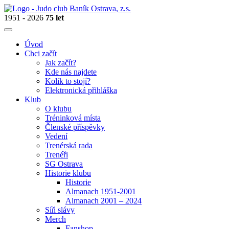
1951 - 2026
75 let
Úvod
Chci začít
Jak začít?
Kde nás najdete
Kolik to stojí?
Elektronická přihláška
Klub
O klubu
Tréninková místa
Členské příspěvky
Vedení
Trenérská rada
Trenéři
SG Ostrava
Historie klubu
Historie
Almanach 1951-2001
Almanach 2001 – 2024
Síň slávy
Merch
Fanshop