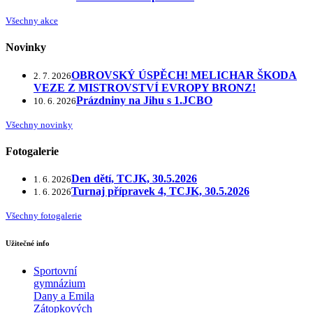
Všechny akce
Novinky
OBROVSKÝ ÚSPĚCH! MELICHAR ŠKODA
2. 7. 2026
VEZE Z MISTROVSTVÍ EVROPY BRONZ!
Prázdniny na Jihu s 1.JCBO
10. 6. 2026
Všechny novinky
Fotogalerie
Den dětí, TCJK, 30.5.2026
1. 6. 2026
Turnaj přípravek 4, TCJK, 30.5.2026
1. 6. 2026
Všechny fotogalerie
Užitečné info
Sportovní
gymnázium
Dany a Emila
Zátopkových