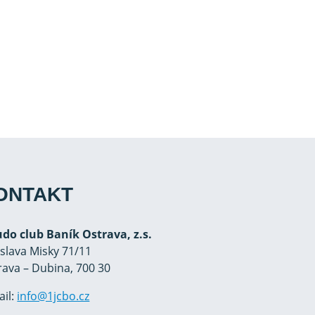
ONTAKT
Judo club Baník Ostrava, z.s.
oslava Misky 71/11
rava – Dubina, 700 30
ail:
info@1jcbo.cz