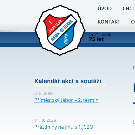
ÚVOD
CHCI
KONTAKT
O
1951 - 2026
75 let
Kalendář akcí a soutěží
3. 8. 2026
Příměstský tábor – 2. termín
11. 8. 2026
Prázdniny na Jihu s 1.JCBO