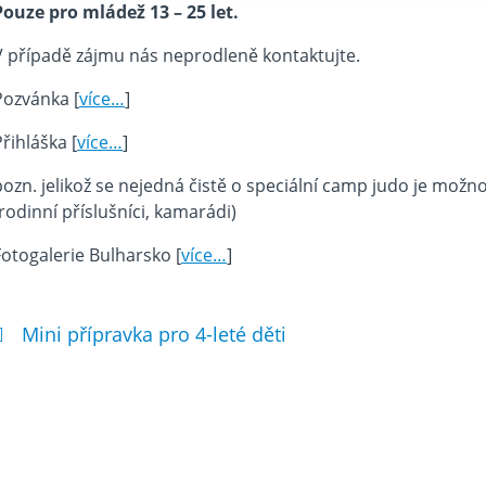
Pouze pro mládež 13 – 25 let.
V případě zájmu nás neprodleně kontaktujte.
Pozvánka [
více…
]
Přihláška [
více…
]
pozn. jelikož se nejedná čistě o speciální camp judo je možn
(rodinní příslušníci, kamarádi)
Fotogalerie Bulharsko [
více…
]
Mini přípravka pro 4-leté děti