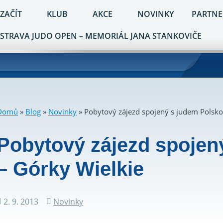
 ZAČÍT
KLUB
AKCE
NOVINKY
PARTNE
STRAVA JUDO OPEN – MEMORIÁL JANA STANKOVIČE
Domů
»
Blog
»
Novinky
»
Pobytový zájezd spojený s judem Polsko
Pobytový zájezd spojen
– Górky Wielkie
2. 9. 2013
Novinky
Datum
Rubriky
příspěvku