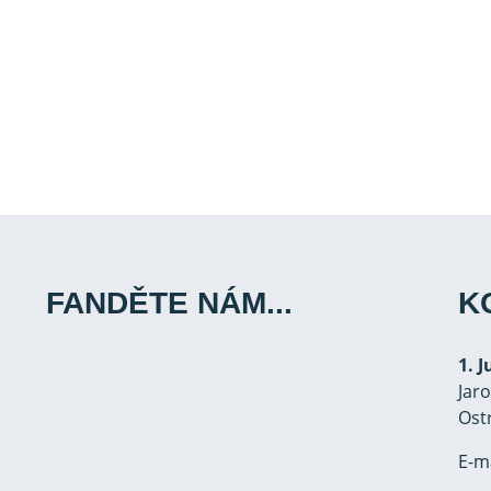
FANDĚTE NÁM...
K
1. 
Jar
Ost
E-m