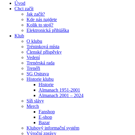
Úvod
Chci začít
Jak začít?
Kde nás najdete
Kolik to stojí?
Elektronická přihláška
Klub
O klubu
Tréninková místa
Členské příspěvky
Vedení
Trenérská rada
Trenéři
SG Ostrava
Historie klubu
Historie
Almanach 1951-2001
Almanach 2001 – 2024
Síň slávy
Merch
Fanshop
E-shop
Bazar
Klubový informační systém
Výroční zprávy