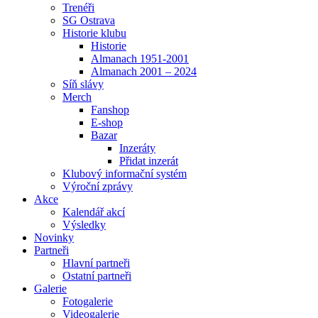
Trenéři
SG Ostrava
Historie klubu
Historie
Almanach 1951-2001
Almanach 2001 – 2024
Síň slávy
Merch
Fanshop
E-shop
Bazar
Inzeráty
Přidat inzerát
Klubový informační systém
Výroční zprávy
Akce
Kalendář akcí
Výsledky
Novinky
Partneři
Hlavní partneři
Ostatní partneři
Galerie
Fotogalerie
Videogalerie