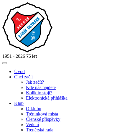
1951 - 2026
75 let
Úvod
Chci začít
Jak začít?
Kde nás najdete
Kolik to stojí?
Elektronická přihláška
Klub
O klubu
Tréninková místa
Členské příspěvky
Vedení
Trenérská rada