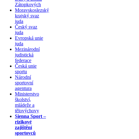
Zátopkových
Moravskoslezský
krajský svaz
juda
Český svaz
juda
Evropská unie
juda
Mezinárodní
judistická
federace
Česká unie
sportu
Národní
sportovní
agentura
Ministerstvo
školství,
mládeže a
tělovýchovy
Sienna Sport –
rizikové
zajištění
sportovců