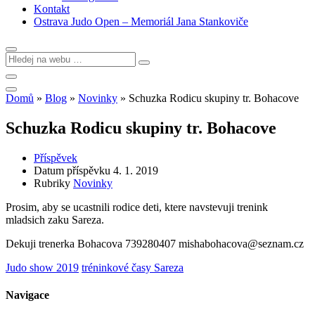
Kontakt
Ostrava Judo Open – Memoriál Jana Stankoviče
Domů
»
Blog
»
Novinky
»
Schuzka Rodicu skupiny tr. Bohacove
Schuzka Rodicu skupiny tr. Bohacove
Příspěvek
Datum příspěvku
4. 1. 2019
Rubriky
Novinky
Prosim, aby se ucastnili rodice deti, ktere navstevuji trenink
mladsich zaku Sareza.
Dekuji trenerka Bohacova 739280407 mishabohacova@seznam.cz
Judo show 2019
tréninkové časy Sareza
Navigace