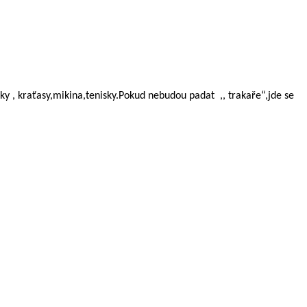
áky , kraťasy,mikina,tenisky.Pokud nebudou padat
,, trakaře“,jde se