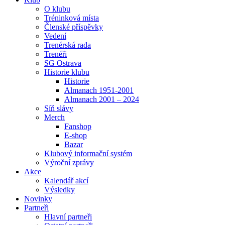
O klubu
Tréninková místa
Členské příspěvky
Vedení
Trenérská rada
Trenéři
SG Ostrava
Historie klubu
Historie
Almanach 1951-2001
Almanach 2001 – 2024
Síň slávy
Merch
Fanshop
E-shop
Bazar
Klubový informační systém
Výroční zprávy
Akce
Kalendář akcí
Výsledky
Novinky
Partneři
Hlavní partneři