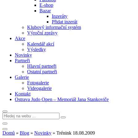
E-shop
Bazar
Inzeráty
Přidat inzerát
Klubový informační systém
Výroční zprávy
Akce
Kalendář akcí
Výsledky
Novinky
Partneři
Hlavní partneři
Ostatní partneři
Galerie
Fotogalerie
Videogalerie
Kontakt
Ostrava Judo Open – Memoriál Jana Stankoviče
Domů
»
Blog
»
Novinky
»
Trénink 18.08.2009