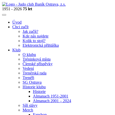
1951 - 2026
75 let
Úvod
Chci začít
Jak začít?
Kde nás najdete
Kolik to stojí?
Elektronická přihláška
Klub
O klubu
Tréninková místa
Členské příspěvky
Vedení
Trenérská rada
Trenéři
SG Ostrava
Historie klubu
Historie
Almanach 1951-2001
Almanach 2001 – 2024
Síň slávy
Merch
Fanshop