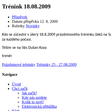
Trénink 18.08.2009
Příspěvek
Datum příspěvku
12. 8. 2009
Rubriky
Novinky
Kdo se zúčastní v úterý 18.8.2009 prázdninového tréninku žáků na Sa
za každého počasí.
Těším se na Vás Dušan Koza
trenér
Prázdninové tréninky
Tréninky 25 - 27.08.2009
Navigace
Úvod
Chci začít
Jak začít?
Kde nás najdete
Kolik to stojí?
Elektronická přihláška
Klub