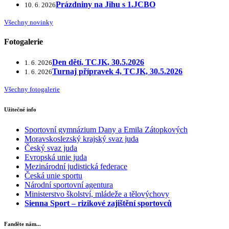
Prázdniny na Jihu s 1.JCBO
10. 6. 2026
Všechny novinky
Fotogalerie
Den dětí, TCJK, 30.5.2026
1. 6. 2026
Turnaj přípravek 4, TCJK, 30.5.2026
1. 6. 2026
Všechny fotogalerie
Užitečné info
Sportovní gymnázium Dany a Emila Zátopkových
Moravskoslezský krajský svaz juda
Český svaz juda
Evropská unie juda
Mezinárodní judistická federace
Česká unie sportu
Národní sportovní agentura
Ministerstvo školství, mládeže a tělovýchovy
Sienna Sport – rizikové zajištění sportovců
Fanděte nám...